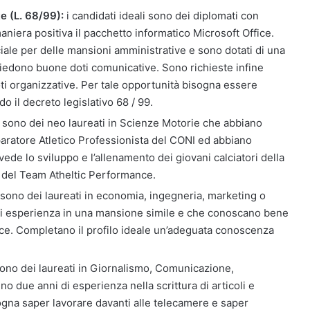
e (L. 68/99):
i candidati ideali sono dei diplomati con
aniera positiva il pacchetto informatico Microsoft Office.
iale per delle mansioni amministrative e sono dotati di una
iedono buone doti comunicative. Sono richieste infine
oti organizzative. Per tale opportunità bisogna essere
do il decreto legislativo 68 / 99.
li sono dei neo laureati in Scienze Motorie che abbiano
paratore Atletico Professionista del CONI ed abbiano
ede lo sviluppo e l’allenamento dei giovani calciatori della
e del Team Atheltic Performance.
i sono dei laureati in economia, ingegneria, marketing o
di esperienza in una mansione simile e che conoscano bene
ice. Completano il profilo ideale un’adeguata conoscenza
 sono dei laureati in Giornalismo, Comunicazione,
o due anni di esperienza nella scrittura di articoli e
ogna saper lavorare davanti alle telecamere e saper