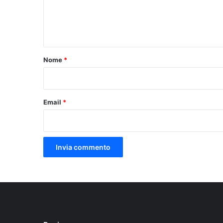
e
n
t
o
Nome
*
*
Email
*