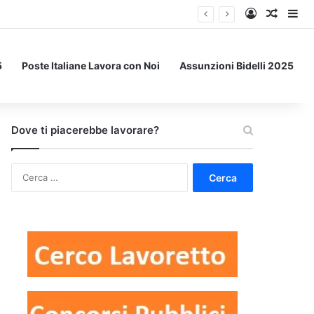
Accedi
Un art
Bar
5
Poste Italiane Lavora con Noi
Assunzioni Bidelli 2025
Dove ti piacerebbe lavorare?
Ricerca
per: