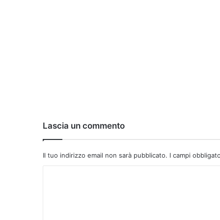
Lascia un commento
Il tuo indirizzo email non sarà pubblicato.
I campi obbligat
C
o
m
m