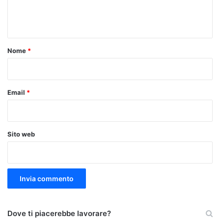
e
n
t
o
Nome
*
*
Email
*
Sito web
Dove ti piacerebbe lavorare?