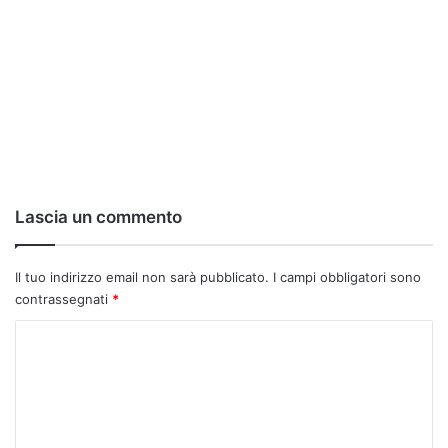
Lascia un commento
Il tuo indirizzo email non sarà pubblicato.
I campi obbligatori sono
contrassegnati
*
C
o
m
m