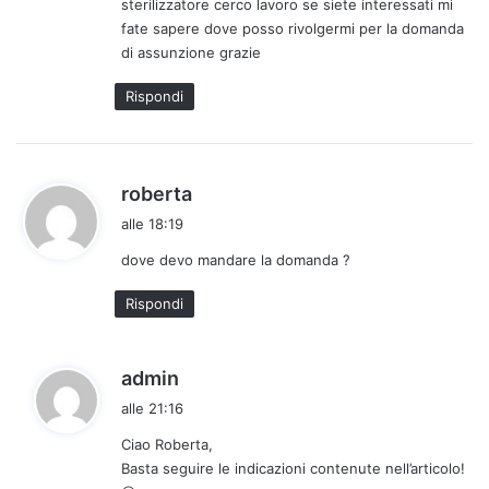
sterilizzatore cerco lavoro se siete interessati mi
t
fate sapere dove posso rivolgermi per la domanda
t
di assunzione grazie
o
:
Rispondi
h
roberta
a
alle 18:19
d
dove devo mandare la domanda ?
e
t
Rispondi
t
o
:
h
admin
a
alle 21:16
d
Ciao Roberta,
e
Basta seguire le indicazioni contenute nell’articolo!
t