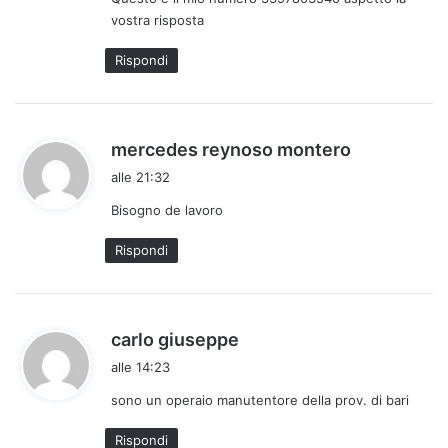
t
vostra risposta
o
:
Rispondi
h
mercedes reynoso montero
a
alle 21:32
d
Bisogno de lavoro
e
t
Rispondi
t
o
:
h
carlo giuseppe
a
alle 14:23
d
sono un operaio manutentore della prov. di bari
e
t
Rispondi