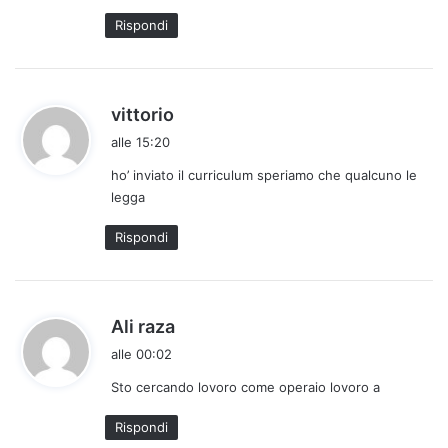
t
Rispondi
o
:
h
vittorio
a
alle 15:20
d
ho’ inviato il curriculum speriamo che qualcuno le
e
legga
t
t
Rispondi
o
:
h
Ali raza
a
alle 00:02
d
Sto cercando lovoro come operaio lovoro a
e
t
Rispondi
t