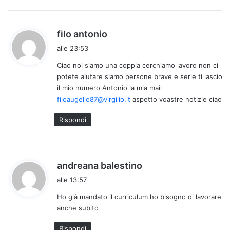
h
filo antonio
a
alle 23:53
d
Ciao noi siamo una coppia cerchiamo lavoro non ci
e
potete aiutare siamo persone brave e serie ti lascio
t
il mio numero Antonio la mia mail
t
filoaugello87@virgilio.it
aspetto voastre notizie ciao
o
:
Rispondi
h
andreana balestino
a
alle 13:57
d
Ho già mandato il curriculum ho bisogno di lavorare
e
anche subito
t
t
Rispondi