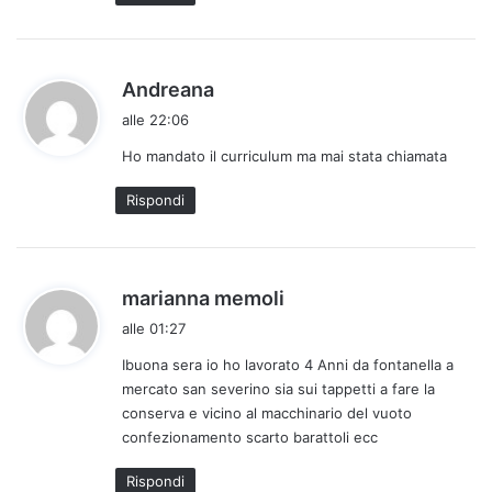
t
o
:
h
Andreana
a
alle 22:06
d
Ho mandato il curriculum ma mai stata chiamata
e
t
Rispondi
t
o
:
h
marianna memoli
a
alle 01:27
d
Ibuona sera io ho lavorato 4 Anni da fontanella a
e
mercato san severino sia sui tappetti a fare la
t
conserva e vicino al macchinario del vuoto
t
confezionamento scarto barattoli ecc
o
:
Rispondi