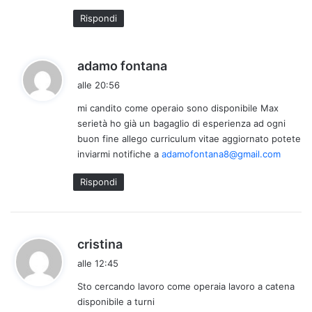
t
Rispondi
t
o
:
h
adamo fontana
a
alle 20:56
d
mi candito come operaio sono disponibile Max
e
serietà ho già un bagaglio di esperienza ad ogni
t
buon fine allego curriculum vitae aggiornato potete
t
inviarmi notifiche a
adamofontana8@gmail.com
o
:
Rispondi
h
cristina
a
alle 12:45
d
Sto cercando lavoro come operaia lavoro a catena
e
disponibile a turni
t