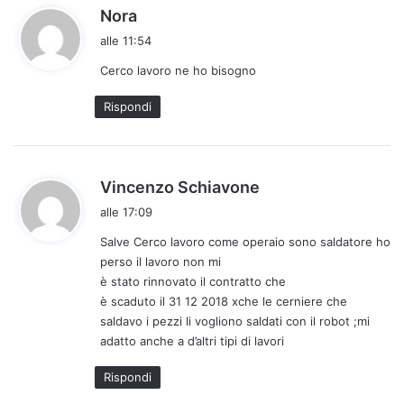
h
Nora
a
alle 11:54
d
Cerco lavoro ne ho bisogno
e
t
Rispondi
t
o
:
h
Vincenzo Schiavone
a
alle 17:09
d
Salve Cerco lavoro come operaio sono saldatore ho
e
perso il lavoro non mi
t
è stato rinnovato il contratto che
t
è scaduto il 31 12 2018 xche le cerniere che
o
saldavo i pezzi li vogliono saldati con il robot ;mi
:
adatto anche a d’altri tipi di lavori
Rispondi