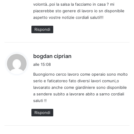
volontà..poi la salsa la facciamo in casa ? mi
t
piacerebbe sto genere di lavoro io sn disponibile
o
aspetto vostre notizie cordiali saluti!!!
:
Rispondi
h
bogdan ciprian
a
alle 15:08
d
Buongiorno cerco lavoro come operaio sono molto
e
serio e faticatoreo fato diversi lavori comuni,o
t
lavoarato anche come giardiniere sono disponibile
t
a sendere subito a lavorare abito a sarno cordiali
o
saluti !!
:
Rispondi