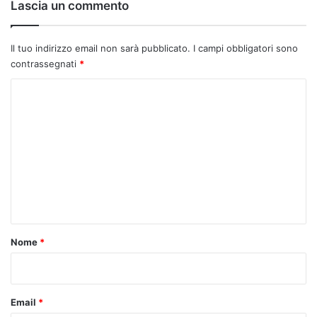
:
Lascia un commento
Il tuo indirizzo email non sarà pubblicato.
I campi obbligatori sono
contrassegnati
*
C
o
m
m
e
n
t
o
Nome
*
*
Email
*