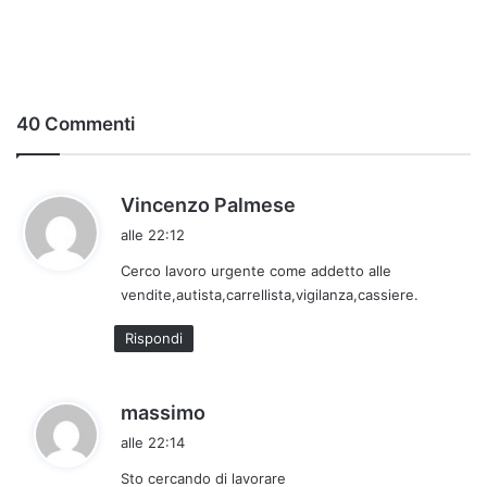
40 Commenti
h
Vincenzo Palmese
a
alle 22:12
d
Cerco lavoro urgente come addetto alle
e
vendite,autista,carrellista,vigilanza,cassiere.
t
t
Rispondi
o
:
h
massimo
a
alle 22:14
d
Sto cercando di lavorare
e