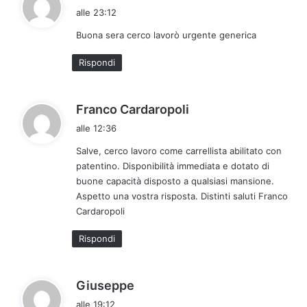
a
alle 23:12
d
Buona sera cerco lavorò urgente generica
e
t
Rispondi
t
o
:
h
Franco Cardaropoli
a
alle 12:36
d
Salve, cerco lavoro come carrellista abilitato con
e
patentino. Disponibilità immediata e dotato di
t
buone capacità disposto a qualsiasi mansione.
t
Aspetto una vostra risposta. Distinti saluti Franco
o
Cardaropoli
:
Rispondi
h
Giuseppe
a
alle 19:12