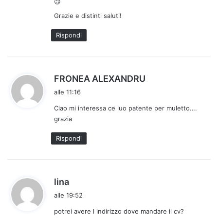
😉
t
Grazie e distinti saluti!
o
:
Rispondi
h
FRONEA ALEXANDRU
a
alle 11:16
d
Ciao mi interessa ce luo patente per muletto….
e
grazia
t
t
Rispondi
o
:
h
lina
a
alle 19:52
d
potrei avere l indirizzo dove mandare il cv?
e