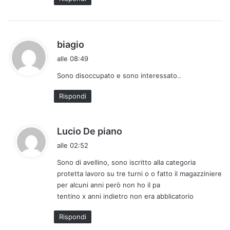
o
:
h
biagio
a
alle 08:49
d
Sono disoccupato e sono interessato..
e
t
Rispondi
t
o
:
h
Lucio De piano
a
alle 02:52
d
Sono di avellino, sono iscritto alla categoria
e
protetta lavoro su tre turni o o fatto il magazziniere
t
per alcuni anni però non ho il pa
t
tentino x anni indietro non era abblicatorio
o
:
Rispondi