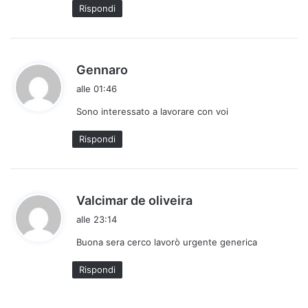
Rispondi
h
Gennaro
a
alle 01:46
d
Sono interessato a lavorare con voi
e
t
Rispondi
t
o
:
h
Valcimar de oliveira
a
alle 23:14
d
Buona sera cerco lavorò urgente generica
e
t
Rispondi
t
o