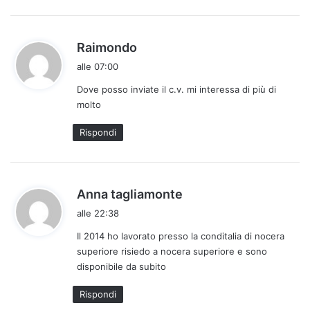
o
:
h
Raimondo
a
alle 07:00
d
Dove posso inviate il c.v. mi interessa di più di
e
molto
t
t
Rispondi
o
:
h
Anna tagliamonte
a
alle 22:38
d
Il 2014 ho lavorato presso la conditalia di nocera
e
superiore risiedo a nocera superiore e sono
t
disponibile da subito
t
o
Rispondi
: