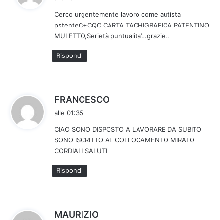
d
Cerco urgentemente lavoro come autista
e
pstenteC+CQC CARTA TACHIGRAFICA PATENTINO
t
MULETTO,Serietà puntualita’…grazie..
t
o
Rispondi
:
h
FRANCESCO
a
alle 01:35
d
CIAO SONO DISPOSTO A LAVORARE DA SUBITO
e
SONO ISCRITTO AL COLLOCAMENTO MIRATO
t
CORDIALI SALUTI
t
o
Rispondi
:
h
MAURIZIO