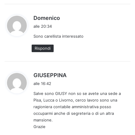
h
Domenico
a
alle 20:34
d
Sono carellista interessato
e
t
Rispondi
t
o
:
h
GIUSEPPINA
a
alle 16:42
d
Salve sono GIUSY non so se avete una sede a
e
Pisa, Lucca o Livorno, cerco lavoro sono una
t
ragioniera contabile amministrativa posso
t
occuparmi anche di segreteria o di un altra
o
mansione.
:
Grazie