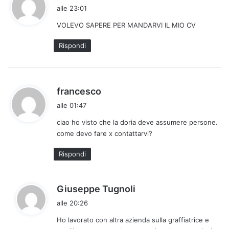
a
alle 23:01
d
VOLEVO SAPERE PER MANDARVI IL MIO CV
e
t
Rispondi
t
o
:
h
francesco
a
alle 01:47
d
ciao ho visto che la doria deve assumere persone.
e
come devo fare x contattarvi?
t
t
Rispondi
o
:
h
Giuseppe Tugnoli
a
alle 20:26
d
Ho lavorato con altra azienda sulla graffiatrice e
e