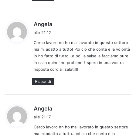
h
Angela
a
alle 21:12
d
Cerco lavoro nn ho mai lavorato in questo settore
e
ma mi adatto a tutto! Poi cio che conta e la volontà
t
io ho fatto di tutto…e poi la salsa la facciamo pure
t
in casa quindi no problem ? spero in una vostra
o
risposta cordiali saluti!!!
:
Rispondi
h
Angela
a
alle 21:17
d
Cerco lavoro nn ho mai lavorato in questo settore
e
ma mi adatto a tutto..poi cio che conta è la
t