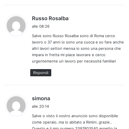
h
Russo Rosalba
a
alle 08:26
d
Salve sono Russo Rosalba sono di Roma cerco
e
lavoro o 37 anni io sono una cuoca e so fare anche
t
altri lavori settori mensa io sono una persona che
t
impara in fretta mi piace lavorare e cerco
o
urgentemente un lavoro per necessità familiari
:
Rispondi
h
simona
a
alle 20:14
d
Salve o visto il vostro anunccio sono disponibile
e
come operaio..ma io abitato a Rimini..grazie..
t
Questo e il mio numero 3397803540 aspetto la