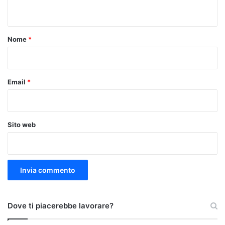
n
t
o
Nome
*
*
Email
*
Sito web
Dove ti piacerebbe lavorare?