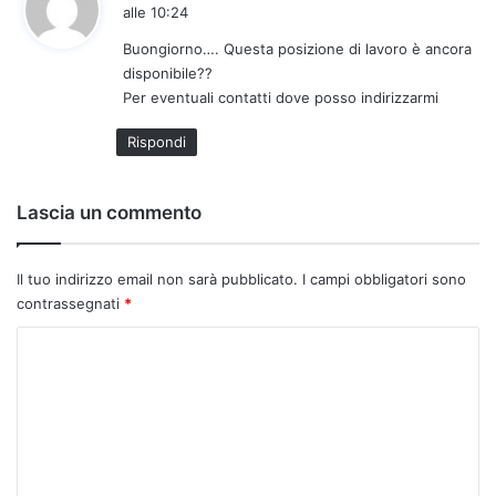
a
alle 10:24
d
Buongiorno…. Questa posizione di lavoro è ancora
e
disponibile??
t
Per eventuali contatti dove posso indirizzarmi
t
o
Rispondi
:
Lascia un commento
Il tuo indirizzo email non sarà pubblicato.
I campi obbligatori sono
contrassegnati
*
C
o
m
m
e