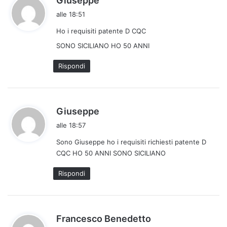
Giuseppe
a
alle 18:51
d
Ho i requisiti patente D CQC
e
t
SONO SICILIANO HO 50 ANNI
t
Rispondi
o
:
h
Giuseppe
a
alle 18:57
d
Sono Giuseppe ho i requisiti richiesti patente D
e
CQC HO 50 ANNI SONO SICILIANO
t
t
Rispondi
o
:
h
Francesco Benedetto