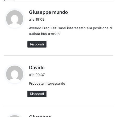
h
Giuseppe mundo
a
alle 19:08
d
Avendo i requisiti sarei interessato alla posizione di
e
autista bus a malta
t
t
Rispondi
o
:
h
Davide
a
alle 09:37
d
Proposta interessante
e
t
Rispondi
t
o
:
h