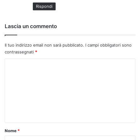
Rispondi
Lascia un commento
Il tuo indirizzo email non sarà pubblicato.
I campi obbligatori sono
contrassegnati
*
C
o
m
m
e
n
t
o
Nome
*
*