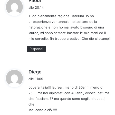
Paola
a
alle 20:14
d
Ti do pienamente ragione Caterina. Io ho
e
un’esperienza ventennale nel settore della
t
ristorazione e non ho mai avuto bisogno di una
t
laurea, mi sono sempre bastate le mie mani ed il
o
mio cervello, fin troppo creativo. Che dio ci scampi!
:
Rispondi
h
Diego
a
alle 11:09
d
povera italia!!! laurea.. meno di 30anni meno di
e
25…. ma noi diplomati con 40 anni, disoccupati ma
t
che facciamo?? ma quanto sono coglioni questi,
t
che
o
inducono a ciò !!!!
: