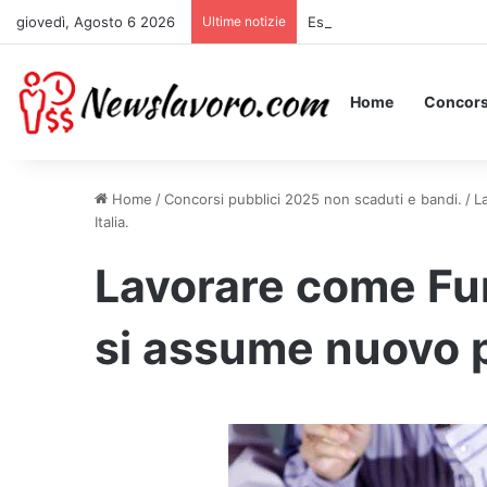
giovedì, Agosto 6 2026
Ultime notizie
Essere Pagati per Stare a 
Home
Concors
Home
/
Concorsi pubblici 2025 non scaduti e bandi.
/
L
Italia.
Lavorare come Fu
si assume nuovo pe