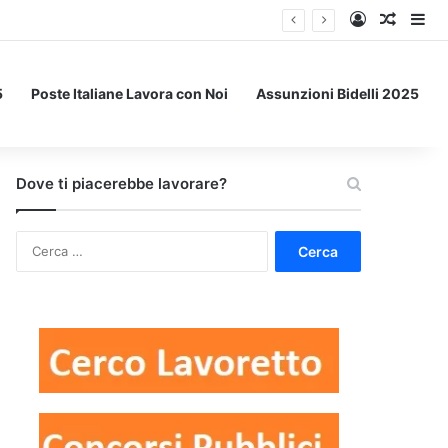
Accedi
Un art
Bar
5
Poste Italiane Lavora con Noi
Assunzioni Bidelli 2025
Dove ti piacerebbe lavorare?
Ricerca
per: