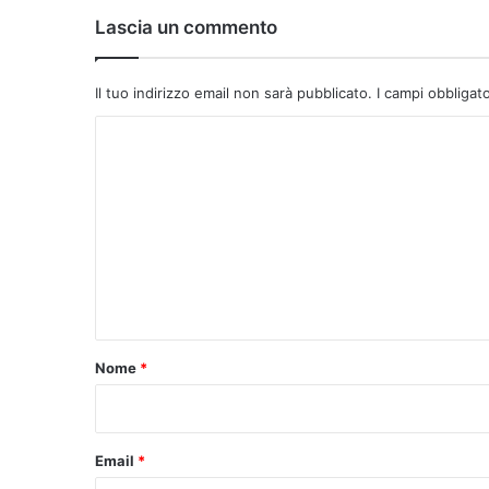
Lascia un commento
Il tuo indirizzo email non sarà pubblicato.
I campi obbligat
C
o
m
m
e
n
t
o
Nome
*
*
Email
*