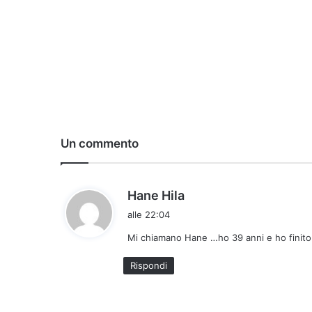
Un commento
h
Hane Hila
a
alle 22:04
d
Mi chiamano Hane …ho 39 anni e ho finito 
e
t
Rispondi
t
o
: