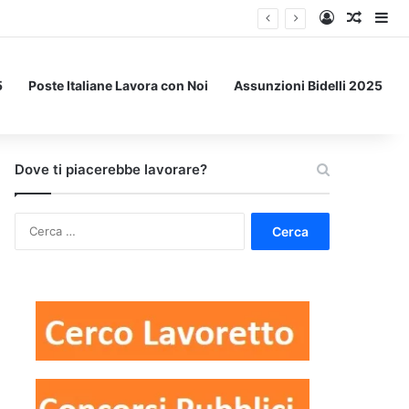
Accedi
Un art
Bar
5
Poste Italiane Lavora con Noi
Assunzioni Bidelli 2025
Dove ti piacerebbe lavorare?
Ricerca
per: