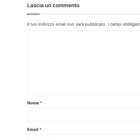
Lascia un commento
Il tuo indirizzo email non sarà pubblicato.
I campi obbligat
C
o
m
m
e
n
t
o
Nome
*
*
Email
*