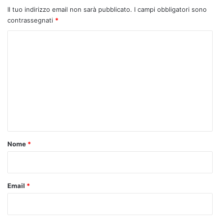
Il tuo indirizzo email non sarà pubblicato.
I campi obbligatori sono
contrassegnati
*
C
o
m
m
e
n
t
o
Nome
*
*
Email
*