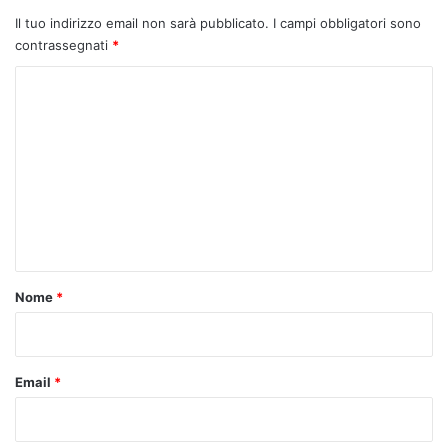
Il tuo indirizzo email non sarà pubblicato.
I campi obbligatori sono
contrassegnati
*
C
o
m
m
e
n
t
o
Nome
*
*
Email
*