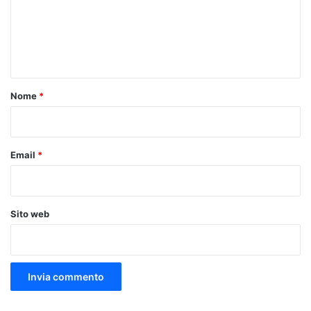
m
e
n
t
o
Nome
*
*
Email
*
Sito web