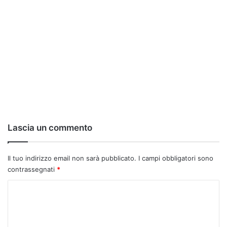
Lascia un commento
Il tuo indirizzo email non sarà pubblicato.
I campi obbligatori sono
contrassegnati
*
C
o
m