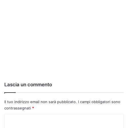
Lascia un commento
Il tuo indirizzo email non sarà pubblicato.
I campi obbligatori sono
contrassegnati
*
C
o