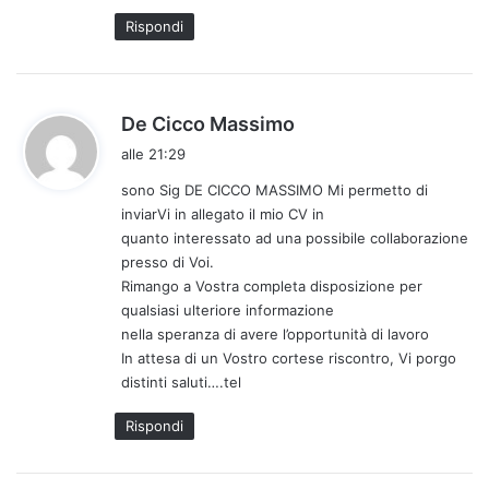
o
Rispondi
:
h
De Cicco Massimo
a
alle 21:29
d
sono Sig DE CICCO MASSIMO Mi permetto di
e
inviarVi in allegato il mio CV in
t
quanto interessato ad una possibile collaborazione
t
presso di Voi.
o
Rimango a Vostra completa disposizione per
:
qualsiasi ulteriore informazione
nella speranza di avere l’opportunità di lavoro
In attesa di un Vostro cortese riscontro, Vi porgo
distinti saluti….tel
Rispondi