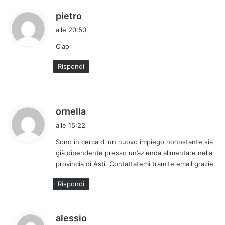
h
pietro
a
alle 20:50
d
Ciao
e
t
Rispondi
t
o
:
h
ornella
a
alle 15:22
d
Sono in cerca di un nuovo impiego nonostante sia
e
già dipendente presso un’azienda alimentare nella
t
provincia di Asti. Contattatemi tramite email grazie.
t
o
Rispondi
:
h
alessio