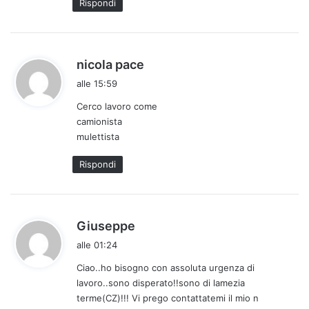
Rispondi
o
:
h
nicola pace
a
alle 15:59
d
Cerco lavoro come
e
camionista
t
mulettista
t
o
Rispondi
:
h
Giuseppe
a
alle 01:24
d
Ciao..ho bisogno con assoluta urgenza di
e
lavoro..sono disperato!!sono di lamezia
t
terme(CZ)!!! Vi prego contattatemi il mio n
t