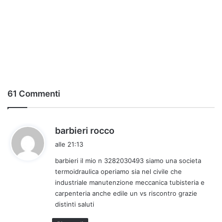
61 Commenti
h
barbieri rocco
a
alle 21:13
d
barbieri il mio n 3282030493 siamo una societa
e
termoidraulica operiamo sia nel civile che
t
industriale manutenzione meccanica tubisteria e
t
carpenteria anche edile un vs riscontro grazie
o
distinti saluti
: