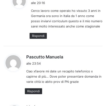
a
alle 20:16
d
Cerco lavoro come operaio ho vissuto 3 anni in
e
Germania ora sono in Italia da 1 anno come
t
posso inviarvi corriculum questo e il mio numero
t
sarei molto interessato anche come stagionale
o
:
Rispondi
h
Pascutto Manuela
a
alle 23:54
d
Ciao xfavore mi date un recapito telefonico x
e
capirne di più… Dove poter presentare domanda in
t
varie città io abito prov di PN grazie
t
o
Rispondi
: