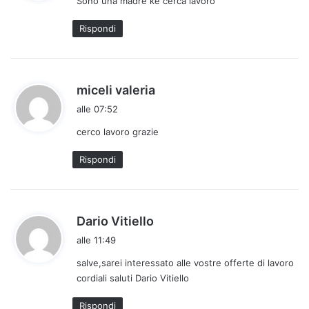
Sono una madre ke cerca lavoro
e
t
Rispondi
t
o
:
h
miceli valeria
a
alle 07:52
d
cerco lavoro grazie
e
t
Rispondi
t
o
:
h
Dario Vitiello
a
alle 11:49
d
salve,sarei interessato alle vostre offerte di lavoro
e
cordiali saluti Dario Vitiello
t
t
Rispondi