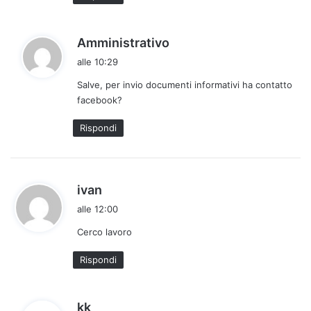
:
h
Amministrativo
a
alle 10:29
d
Salve, per invio documenti informativi ha contatto
e
facebook?
t
t
Rispondi
o
:
h
ivan
a
alle 12:00
d
Cerco lavoro
e
t
Rispondi
t
o
:
h
kk