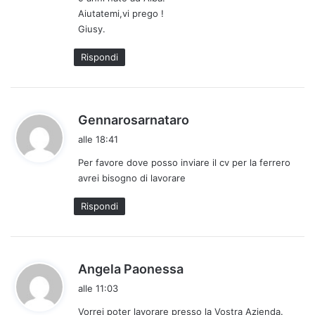
:
Aiutatemi,vi prego !
Giusy.
Rispondi
h
Gennarosarnataro
a
alle 18:41
d
Per favore dove posso inviare il cv per la ferrero
e
avrei bisogno di lavorare
t
t
Rispondi
o
:
h
Angela Paonessa
a
alle 11:03
d
Vorrei poter lavorare presso la Vostra Azienda.
e