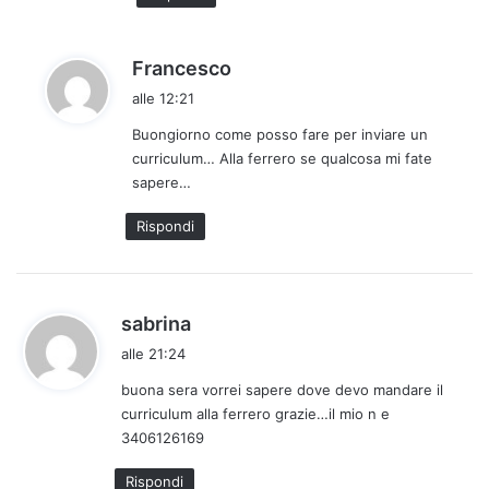
t
o
:
h
Francesco
a
alle 12:21
d
Buongiorno come posso fare per inviare un
e
curriculum… Alla ferrero se qualcosa mi fate
t
sapere…
t
o
Rispondi
:
h
sabrina
a
alle 21:24
d
buona sera vorrei sapere dove devo mandare il
e
curriculum alla ferrero grazie…il mio n e
t
3406126169
t
o
Rispondi