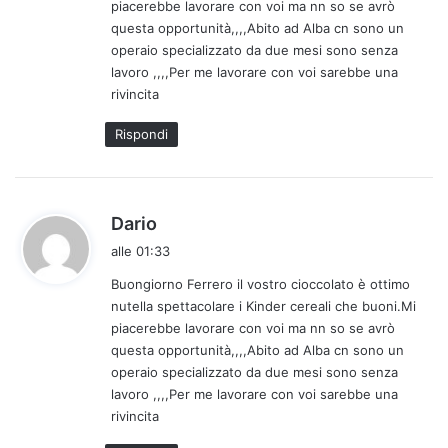
piacerebbe lavorare con voi ma nn so se avrò
t
questa opportunità,,,,Abito ad Alba cn sono un
o
operaio specializzato da due mesi sono senza
:
lavoro ,,,,Per me lavorare con voi sarebbe una
rivincita
Rispondi
h
Dario
a
alle 01:33
d
Buongiorno Ferrero il vostro cioccolato è ottimo
e
nutella spettacolare i Kinder cereali che buoni.Mi
t
piacerebbe lavorare con voi ma nn so se avrò
t
questa opportunità,,,,Abito ad Alba cn sono un
o
operaio specializzato da due mesi sono senza
:
lavoro ,,,,Per me lavorare con voi sarebbe una
rivincita