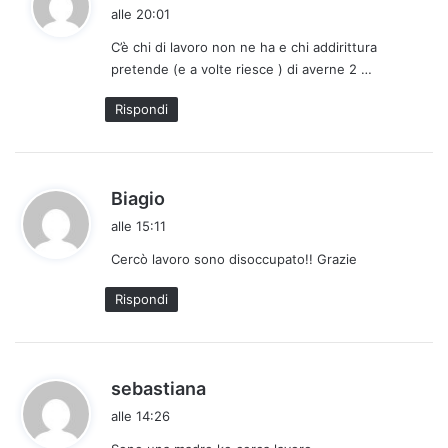
a
alle 20:01
d
C’è chi di lavoro non ne ha e chi addirittura
e
pretende (e a volte riesce ) di averne 2 …
t
t
Rispondi
o
:
h
Biagio
a
alle 15:11
d
Cercò lavoro sono disoccupato!! Grazie
e
t
Rispondi
t
o
:
h
sebastiana
a
alle 14:26
d