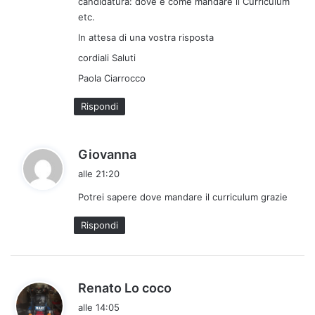
candidatura: dove e come mandare il Curriculum
etc.
In attesa di una vostra risposta
cordiali Saluti
Paola Ciarrocco
Rispondi
h
Giovanna
a
alle 21:20
d
Potrei sapere dove mandare il curriculum grazie
e
t
Rispondi
t
o
:
h
Renato Lo coco
a
alle 14:05