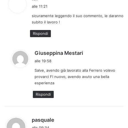
a
alle 11:21
d
sicuramente leggendo il suo commento, le daranno
e
subito il lavoro !
t
t
Rispondi
o
:
h
Giuseppina Mestari
a
alle 19:58
d
Salve, avendo già lavorato alla Ferrero volevo
e
provarci FI nuovo, avendo avuto una bella
t
esperienza
t
o
Rispondi
:
h
pasquale
a
alle 09:34