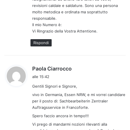
revisioni caldaie e saldature. Sono una persona
molto metodica e ordinata ma soprattutto
responsabile.
Il mio Numero è:
Vi Ringrazio della Vostra Attentione.
Rispondi
h
Paola Ciarrocco
a
alle 15:42
d
Gentili Signori e Signore,
e
t
vivo in Germania, Essen NRW, e mi vorrei candidare
t
per il posto di: Sachbearbeiterin Zentraler
Auftragsservice in Francoforte.
o
:
Spero faccio ancora in tempo!!!
Vi prego di mandarmi nozioni rilevanti alla