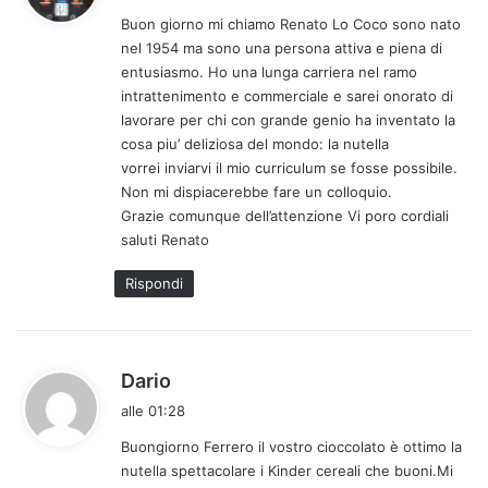
d
Buon giorno mi chiamo Renato Lo Coco sono nato
e
nel 1954 ma sono una persona attiva e piena di
t
entusiasmo. Ho una lunga carriera nel ramo
t
intrattenimento e commerciale e sarei onorato di
o
lavorare per chi con grande genio ha inventato la
:
cosa piu’ deliziosa del mondo: la nutella
vorrei inviarvi il mio curriculum se fosse possibile.
Non mi dispiacerebbe fare un colloquio.
Grazie comunque dell’attenzione Vi poro cordiali
saluti Renato
Rispondi
h
Dario
a
alle 01:28
d
Buongiorno Ferrero il vostro cioccolato è ottimo la
e
nutella spettacolare i Kinder cereali che buoni.Mi
t