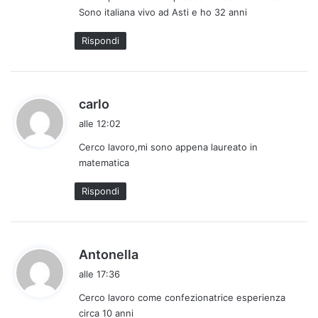
Sono italiana vivo ad Asti e ho 32 anni
t
t
Rispondi
o
:
h
carlo
a
alle 12:02
d
Cerco lavoro,mi sono appena laureato in
e
matematica
t
t
Rispondi
o
:
h
Antonella
a
alle 17:36
d
Cerco lavoro come confezionatrice esperienza
e
circa 10 anni
t