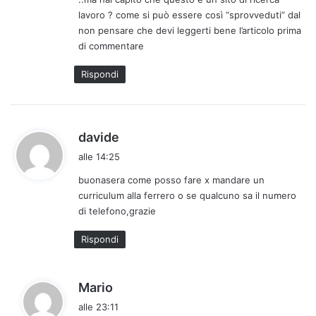
e
lavoro ? come si può essere così “sprovveduti” dal
t
non pensare che devi leggerti bene l’articolo prima
t
di commentare
o
:
Rispondi
h
davide
a
alle 14:25
d
buonasera come posso fare x mandare un
e
curriculum alla ferrero o se qualcuno sa il numero
t
di telefono,grazie
t
o
Rispondi
:
h
Mario
a
alle 23:11