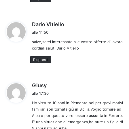
o
:
h
Dario Vitiello
a
alle 11:50
d
salve,sarei interessato alle vostre offerte di lavoro
e
cordiali saluti Dario Vitiello
t
t
Rispondi
o
:
h
Giusy
a
alle 17:30
d
Ho vissuto 10 anni in Piemonte,poi per gravi motivi
e
familiari son tornata giù in Sicilia.Voglio tornare ad
t
Alba e per questo vorei essere assunta in Ferrero.
t
E’ una situazione di emergenza,ho pure un figlio di
o
9 anni nato ad Alba.