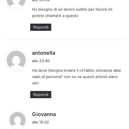
d
Ho bisogno di un lavoro subito per favore mi
e
potete chiamare a questo
t
t
Rispondi
o
:
h
antonella
a
alle 23:40
d
ma dove bisogna inviare il cv?abito vicinanze alba
e
vado di persona? non so se questi articoli siano
t
veri
t
o
Rispondi
:
h
Giovanna
a
alle 16:02
d