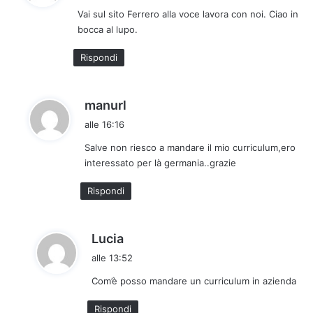
d
Vai sul sito Ferrero alla voce lavora con noi. Ciao in
e
bocca al lupo.
t
t
Rispondi
o
:
h
manurl
a
alle 16:16
d
Salve non riesco a mandare il mio curriculum,ero
e
interessato per là germania..grazie
t
t
Rispondi
o
:
h
Lucia
a
alle 13:52
d
Com’è posso mandare un curriculum in azienda
e
t
Rispondi