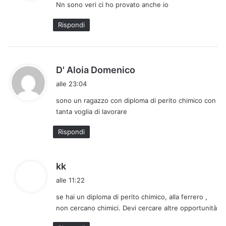
Nn sono veri ci ho provato anche io
e
t
Rispondi
t
o
:
h
D' Aloia Domenico
a
alle 23:04
d
sono un ragazzo con diploma di perito chimico con
e
tanta voglia di lavorare
t
t
Rispondi
o
:
h
kk
a
alle 11:22
d
se hai un diploma di perito chimico, alla ferrero ,
e
non cercano chimici. Devi cercare altre opportunità
t
t