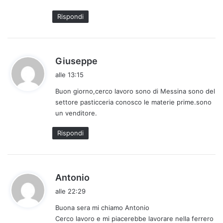
t
Rispondi
o
:
h
Giuseppe
a
alle 13:15
d
Buon giorno,cerco lavoro sono di Messina sono del
e
settore pasticceria conosco le materie prime.sono
t
un venditore.
t
o
Rispondi
:
h
Antonio
a
alle 22:29
d
Buona sera mi chiamo Antonio
e
Cerco lavoro e mi piacerebbe lavorare nella ferrero
t