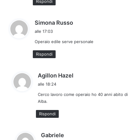
Rispondi
h
Simona Russo
a
alle 17:03
d
Operaio edile serve personale
e
t
Rispondi
t
o
:
h
Agillon Hazel
a
alle 18:24
d
Cerco lavoro come operaio ho 40 anni abito di
e
Alba.
t
t
Rispondi
o
:
h
Gabriele