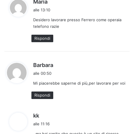
h
Maria
a
alle 13:10
d
Desidero lavorare presso Ferrero come operaia
e
telefono razie
t
t
Rispondi
o
:
h
Barbara
a
alle 00:50
d
Mi piacerebbe saperne di più,per lavorare per voi
e
t
Rispondi
t
o
:
h
kk
a
alle 11:16
d
..ma hai capito che questo è un sito di ricerca