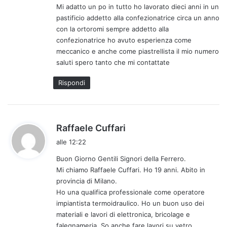
Mi adatto un po in tutto ho lavorato dieci anni in un
t
pastificio addetto alla confezionatrice circa un anno
o
con la ortoromi sempre addetto alla
:
confezionatrice ho avuto esperienza come
meccanico e anche come piastrellista il mio numero
saluti spero tanto che mi contattate
Rispondi
h
Raffaele Cuffari
a
alle 12:22
d
Buon Giorno Gentili Signori della Ferrero.
e
Mi chiamo Raffaele Cuffari. Ho 19 anni. Abito in
t
provincia di Milano.
t
Ho una qualifica professionale come operatore
o
impiantista termoidraulico. Ho un buon uso dei
:
materiali e lavori di elettronica, bricolage e
falegnameria. So anche fare lavori su vetro,