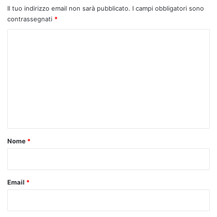
Il tuo indirizzo email non sarà pubblicato.
I campi obbligatori sono
contrassegnati
*
C
o
m
m
e
n
t
o
Nome
*
*
Email
*