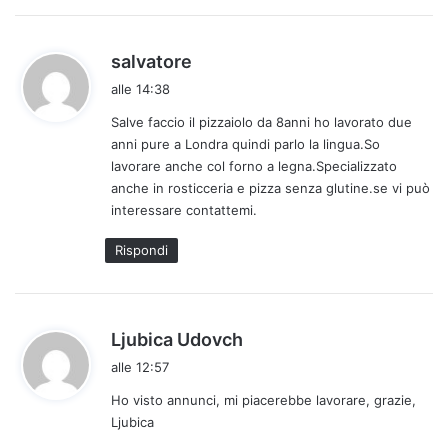
h
salvatore
a
alle 14:38
d
Salve faccio il pizzaiolo da 8anni ho lavorato due
e
anni pure a Londra quindi parlo la lingua.So
t
lavorare anche col forno a legna.Specializzato
t
anche in rosticceria e pizza senza glutine.se vi può
o
interessare contattemi.
:
Rispondi
h
Ljubica Udovch
a
alle 12:57
d
Ho visto annunci, mi piacerebbe lavorare, grazie,
e
Ljubica
t