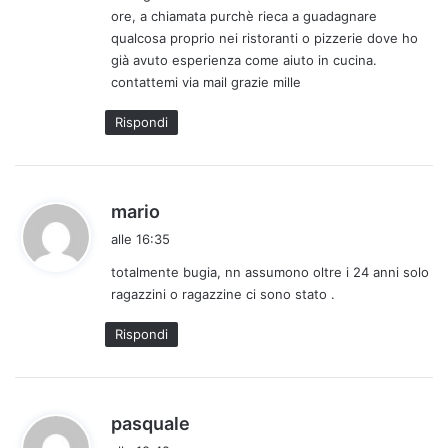
ore, a chiamata purchè rieca a guadagnare
t
qualcosa proprio nei ristoranti o pizzerie dove ho
t
già avuto esperienza come aiuto in cucina.
o
contattemi via mail grazie mille
:
Rispondi
h
mario
a
alle 16:35
d
totalmente bugia, nn assumono oltre i 24 anni solo
e
ragazzini o ragazzine ci sono stato .
t
t
Rispondi
o
:
h
pasquale
a