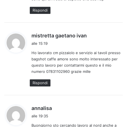
Rispondi
h
mistretta gaetano ivan
a
alle 15:19
d
Ho lavorato cm pizzaiolo e servizio ai tavoli presso
e
bagshot caffe amore sono molto interessato per
t
questo lavoro per contattarmi questo e il mio
t
numero 07831102960 grazie mille
o
:
Rispondi
h
annalisa
a
alle 19:35
d
Buongiorno sto cercando lavoro al nord anche a
e