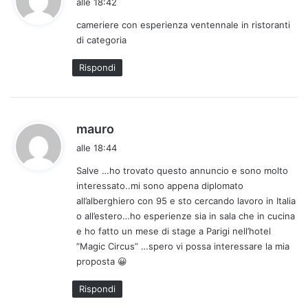
alle 18:42
d
cameriere con esperienza ventennale in ristoranti
e
di categoria
t
t
Rispondi
o
:
h
mauro
a
alle 18:44
d
Salve …ho trovato questo annuncio e sono molto
e
interessato..mi sono appena diplomato
t
all’alberghiero con 95 e sto cercando lavoro in Italia
t
o all’estero…ho esperienze sia in sala che in cucina
o
e ho fatto un mese di stage a Parigi nell’hotel
:
”Magic Circus” …spero vi possa interessare la mia
proposta 😀
Rispondi