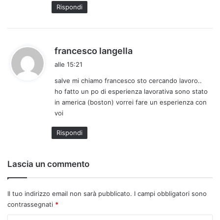
t
Rispondi
o
:
h
francesco langella
a
alle 15:21
d
salve mi chiamo francesco sto cercando lavoro..
e
ho fatto un po di esperienza lavorativa sono stato
t
in america (boston) vorrei fare un esperienza con
t
voi
o
:
Rispondi
Lascia un commento
Il tuo indirizzo email non sarà pubblicato.
I campi obbligatori sono
contrassegnati
*