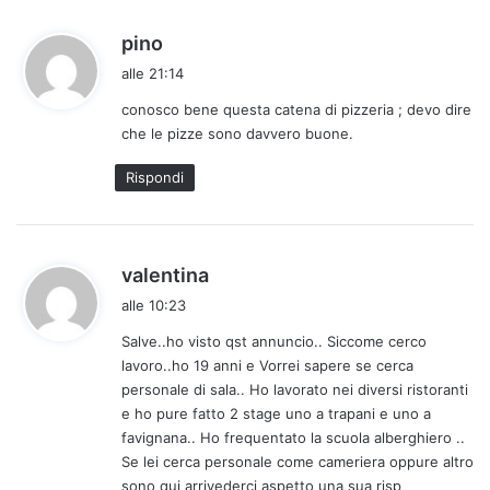
h
pino
a
alle 21:14
d
conosco bene questa catena di pizzeria ; devo dire
e
che le pizze sono davvero buone.
t
t
Rispondi
o
:
h
valentina
a
alle 10:23
d
Salve..ho visto qst annuncio.. Siccome cerco
e
lavoro..ho 19 anni e Vorrei sapere se cerca
t
personale di sala.. Ho lavorato nei diversi ristoranti
t
e ho pure fatto 2 stage uno a trapani e uno a
o
favignana.. Ho frequentato la scuola alberghiero ..
:
Se lei cerca personale come cameriera oppure altro
sono qui arrivederci aspetto una sua risp