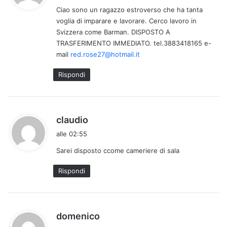
Ciao sono un ragazzo estroverso che ha tanta
e
voglia di imparare e lavorare. Cerco lavoro in
t
Svizzera come Barman. DISPOSTO A
t
TRASFERIMENTO IMMEDIATO. tel.3883418165 e-
o
mail
red.rose27@hotmail.it
:
Rispondi
h
claudio
a
alle 02:55
d
Sarei disposto ccome cameriere di sala
e
t
Rispondi
t
o
:
h
domenico
a