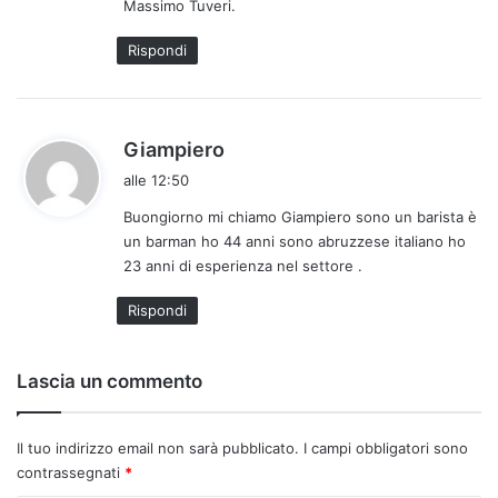
Massimo Tuveri.
Rispondi
h
Giampiero
a
alle 12:50
d
Buongiorno mi chiamo Giampiero sono un barista è
e
un barman ho 44 anni sono abruzzese italiano ho
t
23 anni di esperienza nel settore .
t
o
Rispondi
:
Lascia un commento
Il tuo indirizzo email non sarà pubblicato.
I campi obbligatori sono
contrassegnati
*