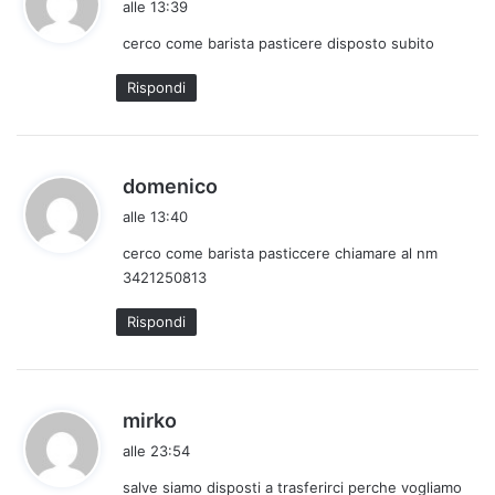
alle 13:39
d
cerco come barista pasticere disposto subito
e
t
Rispondi
t
o
:
h
domenico
a
alle 13:40
d
cerco come barista pasticcere chiamare al nm
e
3421250813
t
t
Rispondi
o
:
h
mirko
a
alle 23:54
d
salve siamo disposti a trasferirci perche vogliamo
e