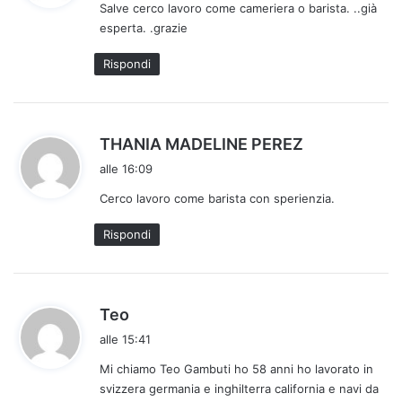
Salve cerco lavoro come cameriera o barista. ..già
e
esperta. .grazie
t
t
Rispondi
o
:
h
THANIA MADELINE PEREZ
a
alle 16:09
d
Cerco lavoro come barista con sperienzia.
e
t
Rispondi
t
o
:
h
Teo
a
alle 15:41
d
Mi chiamo Teo Gambuti ho 58 anni ho lavorato in
e
svizzera germania e inghilterra california e navi da
t