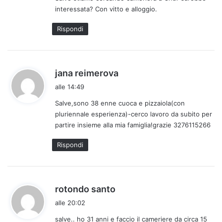
interessata? Con vitto e alloggio.
t
t
Rispondi
o
:
h
jana reimerova
a
alle 14:49
d
Salve,sono 38 enne cuoca e pizzaiola(con
e
pluriennale esperienza)-cerco lavoro da subito per
t
partire insieme alla mia famiglia!grazie 3276115266
t
o
Rispondi
:
h
rotondo santo
a
alle 20:02
d
salve.. ho 31 anni e faccio il cameriere da circa 15
e