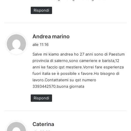
t
o
Rispondi
:
h
Andrea marino
a
alle 11:16
d
Salve mi kiamo andrea ho 27 anni sono di Paestum
e
provincia di salerno,sono cameriere e barista,12
t
anni ke faccio qst mestiere.Vorrei fare esperienza
t
fuori italia se è possibile x favore.Ho bisogno di
o
lavoro.Contattatemi su qst numero
:
3393442570.buona giornata
Rispondi
h
Caterina
a