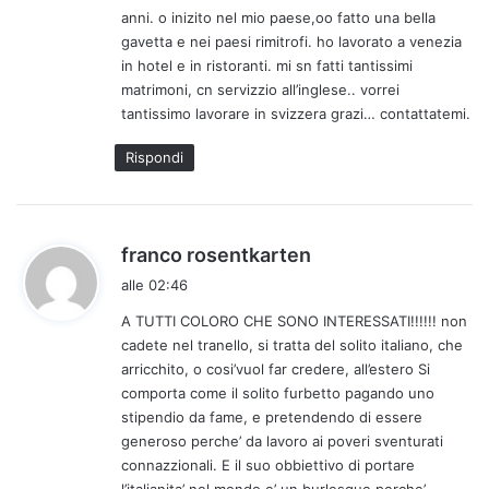
anni. o inizito nel mio paese,oo fatto una bella
t
gavetta e nei paesi rimitrofi. ho lavorato a venezia
t
in hotel e in ristoranti. mi sn fatti tantissimi
o
matrimoni, cn servizzio all’inglese.. vorrei
:
tantissimo lavorare in svizzera grazi… contattatemi.
Rispondi
h
franco rosentkarten
a
alle 02:46
d
A TUTTI COLORO CHE SONO INTERESSATI!!!!!! non
e
cadete nel tranello, si tratta del solito italiano, che
t
arricchito, o cosi’vuol far credere, all’estero Si
t
comporta come il solito furbetto pagando uno
o
stipendio da fame, e pretendendo di essere
:
generoso perche’ da lavoro ai poveri sventurati
connazzionali. E il suo obbiettivo di portare
l’italianita’ nel mondo e’ un burlesque perche’