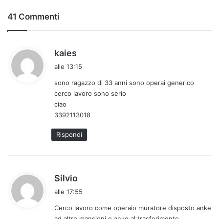
41 Commenti
h
kaies
a
alle 13:15
d
sono ragazzo di 33 anni sono operai generico
e
cerco lavoro sono serio
t
ciao
t
3392113018
o
:
Rispondi
h
Silvio
a
alle 17:55
d
Cerco lavoro come operaio muratore disposto anke
e
ad altre mansioni e anke al trasferimento