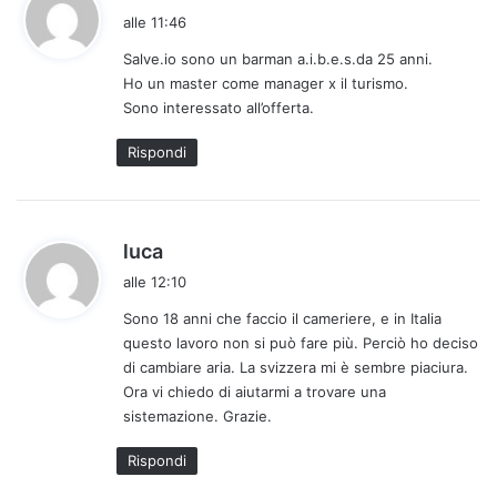
a
alle 11:46
d
Salve.io sono un barman a.i.b.e.s.da 25 anni.
e
Ho un master come manager x il turismo.
t
Sono interessato all’offerta.
t
o
Rispondi
:
h
luca
a
alle 12:10
d
Sono 18 anni che faccio il cameriere, e in Italia
e
questo lavoro non si può fare più. Perciò ho deciso
t
di cambiare aria. La svizzera mi è sembre piaciura.
t
Ora vi chiedo di aiutarmi a trovare una
o
sistemazione. Grazie.
:
Rispondi