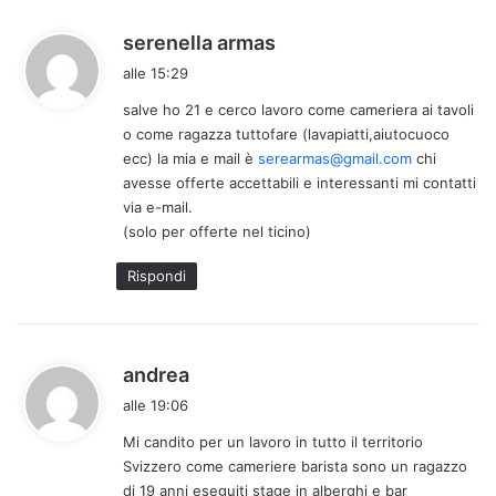
h
serenella armas
a
alle 15:29
d
salve ho 21 e cerco lavoro come cameriera ai tavoli
e
o come ragazza tuttofare (lavapiatti,aiutocuoco
t
ecc) la mia e mail è
serearmas@gmail.com
chi
t
avesse offerte accettabili e interessanti mi contatti
o
via e-mail.
:
(solo per offerte nel ticino)
Rispondi
h
andrea
a
alle 19:06
d
Mi candito per un lavoro in tutto il territorio
e
Svizzero come cameriere barista sono un ragazzo
t
di 19 anni eseguiti stage in alberghi e bar