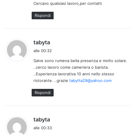
Cercavo qualsiasi lavoro,per contatti
t
o
Rispondi
:
h
tabyta
a
alle 00:32
d
Salve sono rumena bella presenza e molto solare.
e
..cerco lavoro come cameriera o barista.
t
..Esperienza lavorativa 10 anni nello stesso
t
ristorante. ..grazie
tabytta29@yahoo.com
o
:
Rispondi
h
tabyta
a
alle 00:33
d