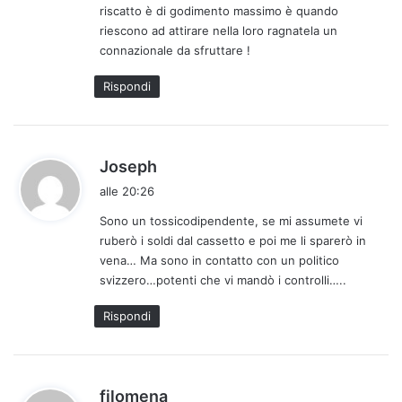
riscatto è di godimento massimo è quando
t
riescono ad attirare nella loro ragnatela un
o
connazionale da sfruttare !
:
Rispondi
h
Joseph
a
alle 20:26
d
Sono un tossicodipendente, se mi assumete vi
e
ruberò i soldi dal cassetto e poi me li sparerò in
t
vena… Ma sono in contatto con un politico
t
svizzero…potenti che vi mandò i controlli…..
o
:
Rispondi
h
filomena