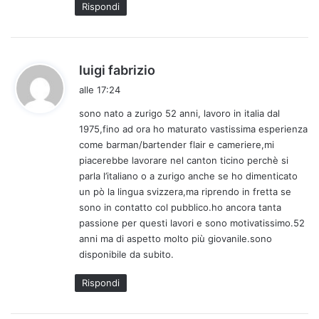
Rispondi
:
h
luigi fabrizio
a
alle 17:24
d
sono nato a zurigo 52 anni, lavoro in italia dal
e
1975,fino ad ora ho maturato vastissima esperienza
t
come barman/bartender flair e cameriere,mi
t
piacerebbe lavorare nel canton ticino perchè si
o
parla l’italiano o a zurigo anche se ho dimenticato
:
un pò la lingua svizzera,ma riprendo in fretta se
sono in contatto col pubblico.ho ancora tanta
passione per questi lavori e sono motivatissimo.52
anni ma di aspetto molto più giovanile.sono
disponibile da subito.
Rispondi