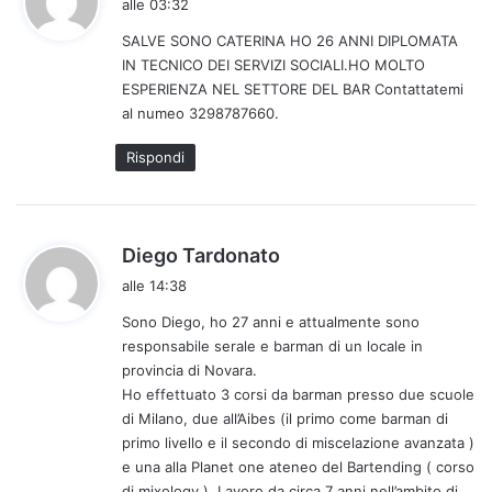
alle 03:32
d
SALVE SONO CATERINA HO 26 ANNI DIPLOMATA
e
IN TECNICO DEI SERVIZI SOCIALI.HO MOLTO
t
ESPERIENZA NEL SETTORE DEL BAR Contattatemi
t
al numeo 3298787660.
o
:
Rispondi
h
Diego Tardonato
a
alle 14:38
d
Sono Diego, ho 27 anni e attualmente sono
e
responsabile serale e barman di un locale in
t
provincia di Novara.
t
Ho effettuato 3 corsi da barman presso due scuole
o
di Milano, due all’Aibes (il primo come barman di
:
primo livello e il secondo di miscelazione avanzata )
e una alla Planet one ateneo del Bartending ( corso
di mixology ). Lavoro da circa 7 anni nell’ambito di