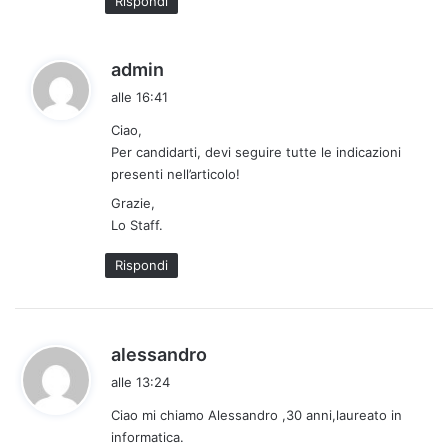
Rispondi
:
h
admin
a
alle 16:41
d
Ciao,
e
Per candidarti, devi seguire tutte le indicazioni
t
presenti nell’articolo!
t
Grazie,
o
Lo Staff.
:
Rispondi
h
alessandro
a
alle 13:24
d
Ciao mi chiamo Alessandro ,30 anni,laureato in
e
informatica.
t