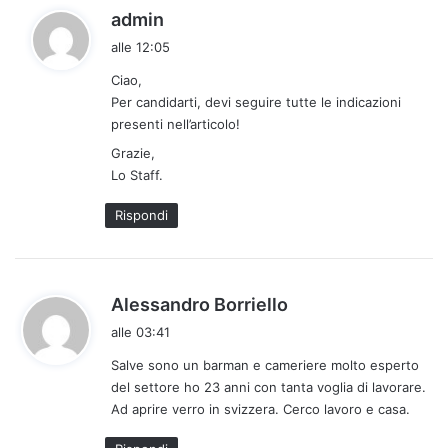
h
admin
a
alle 12:05
d
Ciao,
e
Per candidarti, devi seguire tutte le indicazioni
t
presenti nell’articolo!
t
Grazie,
o
Lo Staff.
:
Rispondi
h
Alessandro Borriello
a
alle 03:41
d
Salve sono un barman e cameriere molto esperto
e
del settore ho 23 anni con tanta voglia di lavorare.
t
Ad aprire verro in svizzera. Cerco lavoro e casa.
t
o