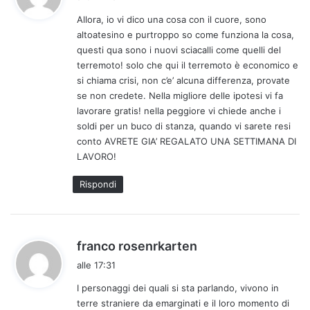
d
Allora, io vi dico una cosa con il cuore, sono
e
altoatesino e purtroppo so come funziona la cosa,
t
questi qua sono i nuovi sciacalli come quelli del
t
terremoto! solo che qui il terremoto è economico e
o
si chiama crisi, non c’e’ alcuna differenza, provate
:
se non credete. Nella migliore delle ipotesi vi fa
lavorare gratis! nella peggiore vi chiede anche i
soldi per un buco di stanza, quando vi sarete resi
conto AVRETE GIA’ REGALATO UNA SETTIMANA DI
LAVORO!
Rispondi
h
franco rosenrkarten
a
alle 17:31
d
I personaggi dei quali si sta parlando, vivono in
e
terre straniere da emarginati e il loro momento di
t