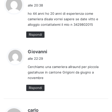
a
alle 20:38
d
ho 44 anni ho 20 anni di esperienza come
e
cameriera disala vorrei sapere se date vitto e
t
alloggio contattatemi il mio n 3429802015
t
o
Rispondi
:
h
Giovanni
a
alle 22:29
d
Cerchiamo una cameriera allraund per piccola
e
gastahuse in cantone Grigioni da giugno a
t
novembre
t
o
Rispondi
:
h
carlo