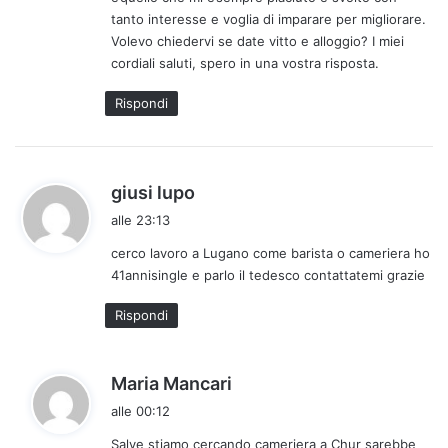
o
tanto interesse e voglia di imparare per migliorare.
:
Volevo chiedervi se date vitto e alloggio? I miei
cordiali saluti, spero in una vostra risposta.
Rispondi
h
giusi lupo
a
alle 23:13
d
cerco lavoro a Lugano come barista o cameriera ho
e
41annisingle e parlo il tedesco contattatemi grazie
t
t
Rispondi
o
:
h
Maria Mancari
a
alle 00:12
d
Salve stiamo cercando cameriera a Chur sarebbe
e