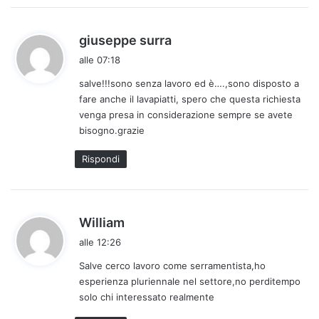
h
giuseppe surra
a
alle 07:18
d
salve!!!sono senza lavoro ed è….,sono disposto a
e
fare anche il lavapiatti, spero che questa richiesta
t
venga presa in considerazione sempre se avete
t
bisogno.grazie
o
:
Rispondi
h
William
a
alle 12:26
d
Salve cerco lavoro come serramentista,ho
e
esperienza pluriennale nel settore,no perditempo
t
solo chi interessato realmente
t
o