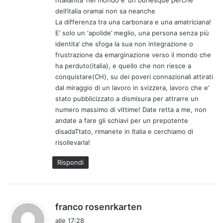
dell’italia oramai non sa neanche
La differenza tra una carbonara e una amatriciana!
E’ solo un ‘apolide’ meglio, una persona senza più
identita’ che sfoga la sua non integrazione o
frustrazione da emarginazione verso il mondo che
ha perduto(italia), e quello che non riesce a
conquistare(CH), su dei poveri connazionali attirati
dal miraggio di un lavoro in svizzera, lavoro che e’
stato pubblicizzato a dismisura per attrarre un
numero massimo di vittime! Date retta a me, non
andate a fare gli schiavi per un prepotente
disadaTtato, rimanete in Italia e cerchiamo di
risollevarla!
Rispondi
h
franco rosenrkarten
a
alle 17:28