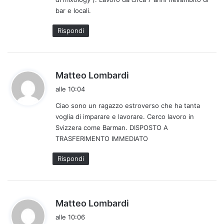
bar e locali.
Rispondi
h
Matteo Lombardi
a
alle 10:04
d
Ciao sono un ragazzo estroverso che ha tanta
e
voglia di imparare e lavorare. Cerco lavoro in
t
Svizzera come Barman. DISPOSTO A
t
TRASFERIMENTO IMMEDIATO
o
:
Rispondi
h
Matteo Lombardi
a
alle 10:06
d