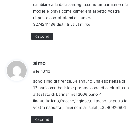
cambiare aria dalla sardegna,sono un barman e mia
t
moglie e brava come cameriera.aspetto vostra
t
risposta contattatemi al numero
o
3274241136.distinti salutimirko
:
Rispondi
h
simo
a
alle 16:13
d
sono simo di firenze.34 anni,ho una espirienza di
e
12 annicome barista e preparazione di cooktail,,con
t
attestato di barman nel 2006,parlo 4
t
lingue,italiano,fracese,inglese,e l arabo..aspetto la
o
vostra risposta ,i miei cordiali saluti,,,3246926904
:
Rispondi