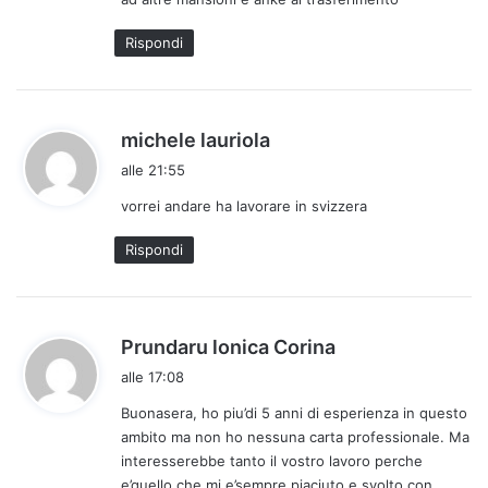
t
t
Rispondi
o
:
h
michele lauriola
a
alle 21:55
d
vorrei andare ha lavorare in svizzera
e
t
Rispondi
t
o
:
h
Prundaru lonica Corina
a
alle 17:08
d
Buonasera, ho piu’di 5 anni di esperienza in questo
e
ambito ma non ho nessuna carta professionale. Ma
t
interesserebbe tanto il vostro lavoro perche
t
e’quello che mi e’sempre piaciuto e svolto con