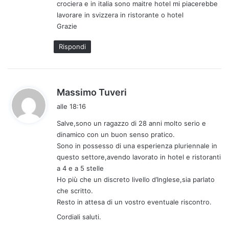
crociera e in italia sono maitre hotel mi piacerebbe
t
lavorare in svizzera in ristorante o hotel
o
Grazie
:
Rispondi
h
Massimo Tuveri
a
alle 18:16
d
Salve,sono un ragazzo di 28 anni molto serio e
e
dinamico con un buon senso pratico.
t
Sono in possesso di una esperienza pluriennale in
t
questo settore,avendo lavorato in hotel e ristoranti
o
a 4 e a 5 stelle
:
Ho più che un discreto livello d’Inglese,sia parlato
che scritto.
Resto in attesa di un vostro eventuale riscontro.
Cordiali saluti.