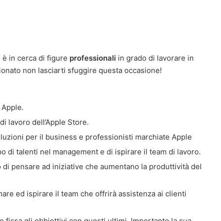
e
è in cerca di figure
professionali
in grado di lavorare in
onato non lasciarti sfuggire questa occasione!
 Apple.
i lavoro dell’Apple Store.
oluzioni per il business e professionisti marchiate Apple
po di talenti nel management e di ispirare il team di lavoro.
do di pensare ad iniziative che aumentano la produttività del
mare ed ispirare il team che offrirà assistenza ai clienti
 fissa gli obbiettivi con questi ultimi. Importante la sua