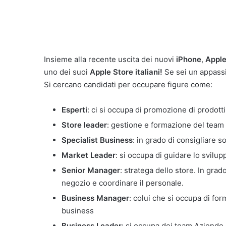
Insieme alla recente uscita dei nuovi
iPhone
,
Appl
uno dei suoi
Apple Store italiani!
Se sei un appassi
Si cercano candidati per occupare figure come:
Esperti
: ci si occupa di promozione di prodotti
Store leader
: gestione e formazione del team d
Specialist
Business
: in grado di consigliare s
Market
Leader
: si occupa di guidare lo svilup
Senior
Manager
: stratega dello store. In gra
negozio e coordinare il personale.
Business
Manager
: colui che si occupa di for
business
Business Leader
: si occupa dei team Aziende e