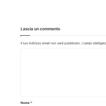
Lascia un commento
Il tuo indirizzo email non sarà pubblicato.
I campi obbligat
C
o
m
m
e
n
t
o
Nome
*