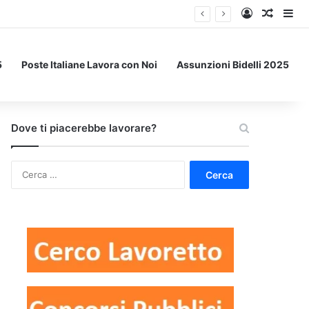
Accedi
Un art
Bar
5
Poste Italiane Lavora con Noi
Assunzioni Bidelli 2025
Dove ti piacerebbe lavorare?
Ricerca
per: