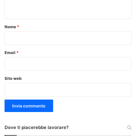
n
t
o
Nome
*
*
Email
*
Sito web
Dove ti piacerebbe lavorare?