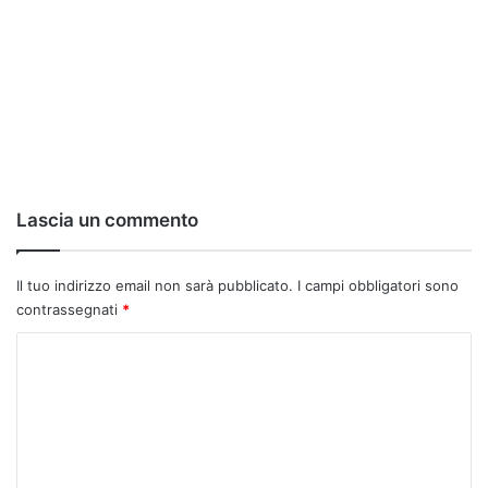
Lascia un commento
Il tuo indirizzo email non sarà pubblicato.
I campi obbligatori sono
contrassegnati
*
C
o
m
m
e