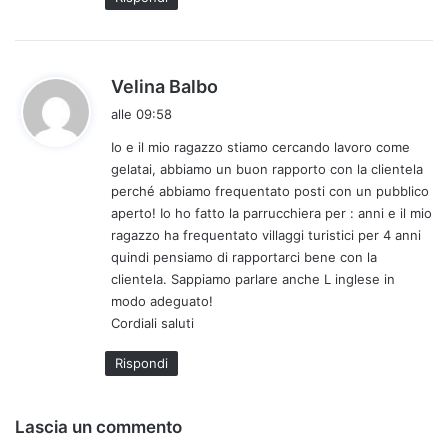
o
:
h
Velina Balbo
a
alle 09:58
d
Io e il mio ragazzo stiamo cercando lavoro come
e
gelatai, abbiamo un buon rapporto con la clientela
t
perché abbiamo frequentato posti con un pubblico
t
aperto! Io ho fatto la parrucchiera per : anni e il mio
o
ragazzo ha frequentato villaggi turistici per 4 anni
:
quindi pensiamo di rapportarci bene con la
clientela. Sappiamo parlare anche L inglese in
modo adeguato!
Cordiali saluti
Rispondi
Lascia un commento