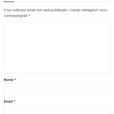
Il tuo indirizzo email non sarà pubblicato.
I campi obbligatori sono
contrassegnati
*
C
o
m
m
e
n
t
o
Nome
*
*
Email
*