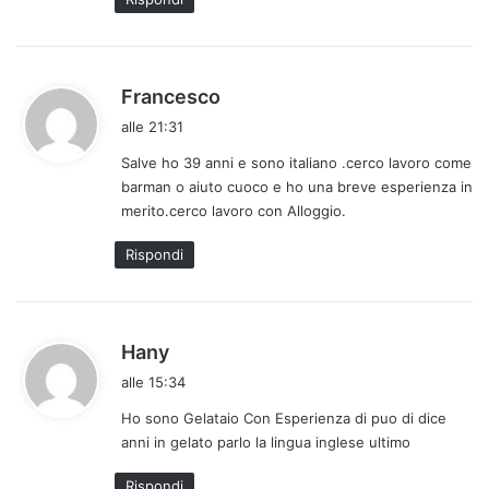
o
:
h
Francesco
a
alle 21:31
d
Salve ho 39 anni e sono italiano .cerco lavoro come
e
barman o aiuto cuoco e ho una breve esperienza in
t
merito.cerco lavoro con Alloggio.
t
o
Rispondi
:
h
Hany
a
alle 15:34
d
Ho sono Gelataio Con Esperienza di puo di dice
e
anni in gelato parlo la lingua inglese ultimo
t
t
Rispondi