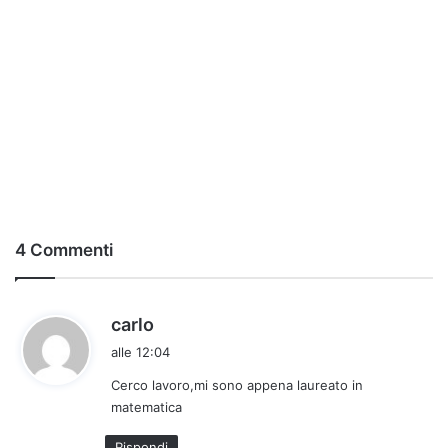
4 Commenti
h
carlo
a
alle 12:04
d
Cerco lavoro,mi sono appena laureato in
e
matematica
t
t
Rispondi