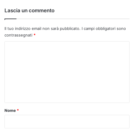
o
:
Lascia un commento
Il tuo indirizzo email non sarà pubblicato.
I campi obbligatori sono
contrassegnati
*
C
o
m
m
e
n
t
o
Nome
*
*