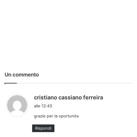
Un commento
h
cristiano cassiano ferreira
a
alle 12:43
d
grazie per la oportunita
e
t
Rispondi
t