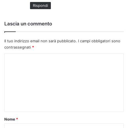
t
Rispondi
t
o
:
Lascia un commento
Il tuo indirizzo email non sarà pubblicato.
I campi obbligatori sono
contrassegnati
*
C
o
m
m
e
n
t
o
Nome
*
*