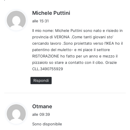
h
Michele Puttini
a
alle 15:31
d
Il mio nome: Michele Puttini sono nato e risiedo in
e
provincia di VERONA .Come tanti giovani sto’
t
cercando lavoro .Sono proiettato verso l’IKEA ho il
t
patentino del muletto- e mi piace il settore
o
RISTORAZIONE ho fatto per un anno e mezzo il
:
pizzaiolo so stare a contatto con il cibo. Grazie
CLL.3490755929
Rispondi
h
Otmane
a
alle 09:39
d
Sono disponibile
e