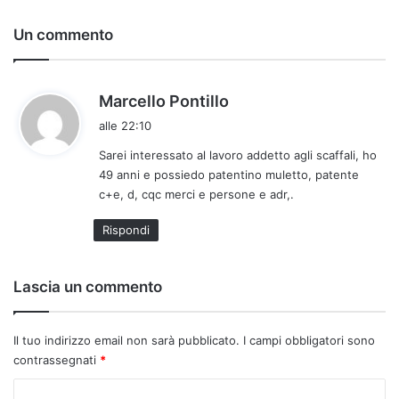
Un commento
h
Marcello Pontillo
a
alle 22:10
d
Sarei interessato al lavoro addetto agli scaffali, ho
e
49 anni e possiedo patentino muletto, patente
t
c+e, d, cqc merci e persone e adr,.
t
o
Rispondi
:
Lascia un commento
Il tuo indirizzo email non sarà pubblicato.
I campi obbligatori sono
contrassegnati
*
C