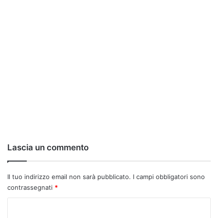
Lascia un commento
Il tuo indirizzo email non sarà pubblicato.
I campi obbligatori sono
contrassegnati
*
C