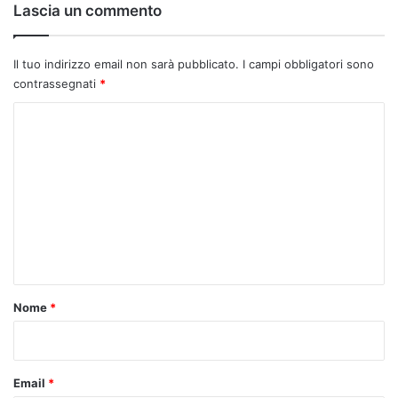
Lascia un commento
Il tuo indirizzo email non sarà pubblicato.
I campi obbligatori sono
contrassegnati
*
C
o
m
m
e
n
t
o
Nome
*
*
Email
*