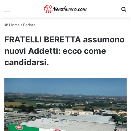
Menu
Ri
Home
/
Barista
FRATELLI BERETTA assumono
nuovi Addetti: ecco come
candidarsi.