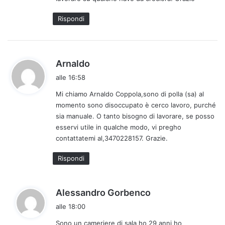
t
o
Rispondi
:
h
Arnaldo
a
alle 16:58
d
Mi chiamo Arnaldo Coppola,sono di polla (sa) al
e
momento sono disoccupato è cerco lavoro, purché
t
sia manuale. O tanto bisogno di lavorare, se posso
t
esservi utile in qualche modo, vi pregho
o
contattatemi al,3470228157. Grazie.
:
Rispondi
h
Alessandro Gorbenco
a
alle 18:00
d
Sono un cameriere di sala ho 29 anni ho
e