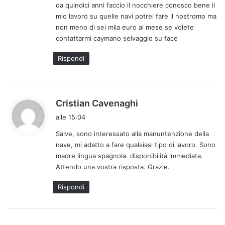
da quindici anni faccio il nocchiere conosco bene il
t
mio lavoro su quelle navi potrei fare il nostromo ma
t
non meno di sei mila euro al mese se volete
o
contattarmi caymano selvaggio su face
:
Rispondi
h
Cristian Cavenaghi
a
alle 15:04
d
Salve, sono interessato alla manuntenzione della
e
nave, mi adatto a fare qualsiasi tipo di lavoro. Sono
t
madre lingua spagnola. disponibilità immediata.
t
Attendo una vostra risposta. Grazie.
o
:
Rispondi