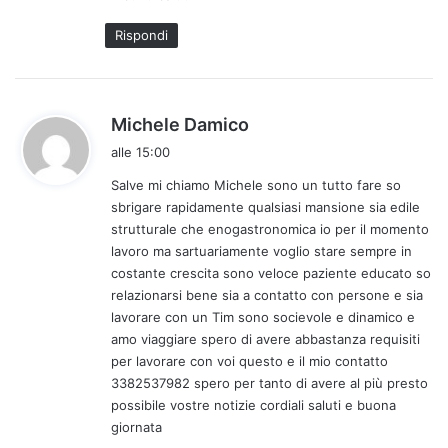
Rispondi
h
Michele Damico
a
alle 15:00
d
Salve mi chiamo Michele sono un tutto fare so
e
sbrigare rapidamente qualsiasi mansione sia edile
t
strutturale che enogastronomica io per il momento
t
lavoro ma sartuariamente voglio stare sempre in
o
costante crescita sono veloce paziente educato so
:
relazionarsi bene sia a contatto con persone e sia
lavorare con un Tim sono socievole e dinamico e
amo viaggiare spero di avere abbastanza requisiti
per lavorare con voi questo e il mio contatto
3382537982 spero per tanto di avere al più presto
possibile vostre notizie cordiali saluti e buona
giornata