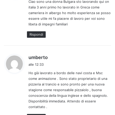
Ciao sono una donna Bulgara sto lavorando qui on
e
italia 3 anni primo ho lavorato in Greca come
t
cameriera in albergo ho molto esperienza se posso
t
essere utile mi fa piacere di lavoro per voi sono
o
libeta di impegni familiari
:
Rispondi
h
umberto
a
alle 12:33
d
Ho già lavorato a bordo delle navi costa e Msc
e
come animazione . Sono stato proprietario di una
t
pizzeria al trancio e sono pronto per una nuova
t
stagione come responsabile pizzaiolo , buona
o
conoscenza della lingua inglese e dello spagnolo.
:
Disponibilità immediata. Attendo di essere
contattato .