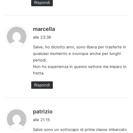
Rispondi
h
marcella
a
alle 23:36
d
Salve, ho diciotto anni, sono libera per trasferte in
e
qualsiasi momento e ovunque anche per lunghi
t
periodi,
t
Non ho esperienza in questo settore ma imparo in
o
fretta.
:
Rispondi
h
patrizio
a
alle 21:15
d
Salve sono un sottocapo di prima classe imbarcato
e