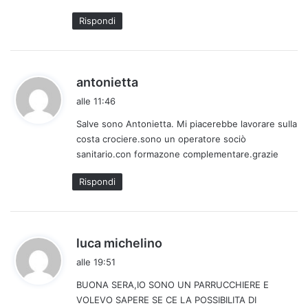
o
Rispondi
:
h
antonietta
a
alle 11:46
d
Salve sono Antonietta. Mi piacerebbe lavorare sulla
e
costa crociere.sono un operatore sociò
t
sanitario.con formazone complementare.grazie
t
o
Rispondi
:
h
luca michelino
a
alle 19:51
d
BUONA SERA,IO SONO UN PARRUCCHIERE E
e
VOLEVO SAPERE SE CE LA POSSIBILITA DI
t