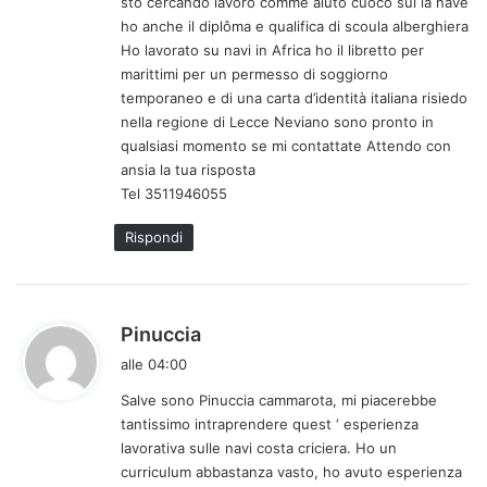
sto cercando lavoro comme aiuto cuoco sul la nave
t
ho anche il diplôma e qualifica di scoula alberghiera
t
Ho lavorato su navi in ​​Africa ho il libretto per
o
marittimi per un permesso di soggiorno
:
temporaneo e di una carta d’identità italiana risiedo
nella regione di Lecce Neviano sono pronto in
qualsiasi momento se mi contattate Attendo con
ansia la tua risposta
Tel 3511946055
Rispondi
h
Pinuccia
a
alle 04:00
d
Salve sono Pinuccia cammarota, mi piacerebbe
e
tantissimo intraprendere quest ‘ esperienza
t
lavorativa sulle navi costa criciera. Ho un
t
curriculum abbastanza vasto, ho avuto esperienza
o