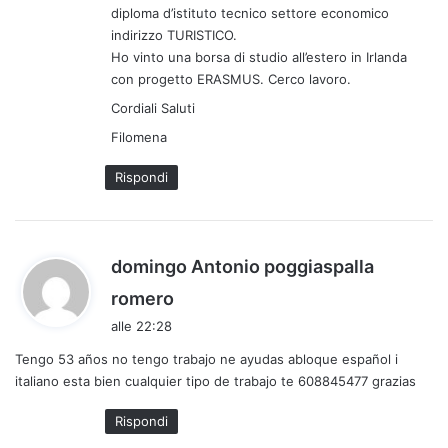
diploma d’istituto tecnico settore economico
t
indirizzo TURISTICO.
t
Ho vinto una borsa di studio all’estero in Irlanda
o
con progetto ERASMUS. Cerco lavoro.
:
Cordiali Saluti
Filomena
Rispondi
domingo Antonio poggiaspalla
h
romero
a
alle 22:28
d
Tengo 53 años no tengo trabajo ne ayudas abloque español i
e
italiano esta bien cualquier tipo de trabajo te 608845477 grazias
t
t
Rispondi
o