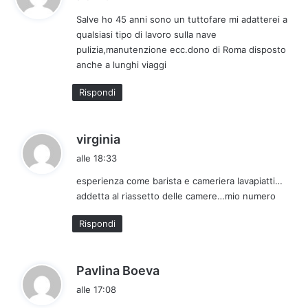
d
Salve ho 45 anni sono un tuttofare mi adatterei a
e
qualsiasi tipo di lavoro sulla nave
t
pulizia,manutenzione ecc.dono di Roma disposto
t
anche a lunghi viaggi
o
:
Rispondi
h
virginia
a
alle 18:33
d
esperienza come barista e cameriera lavapiatti…
e
addetta al riassetto delle camere…mio numero
t
t
Rispondi
o
:
h
Pavlina Boeva
a
alle 17:08
d