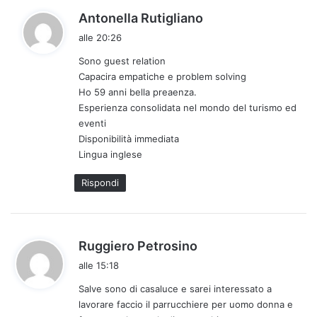
h
Antonella Rutigliano
a
alle 20:26
d
Sono guest relation
e
Capacira empatiche e problem solving
t
Ho 59 anni bella preaenza.
t
Esperienza consolidata nel mondo del turismo ed
o
eventi
:
Disponibilità immediata
Lingua inglese
Rispondi
h
Ruggiero Petrosino
a
alle 15:18
d
Salve sono di casaluce e sarei interessato a
e
lavorare faccio il parrucchiere per uomo donna e
t