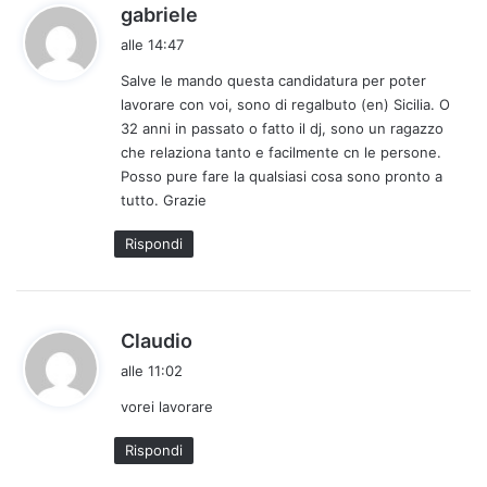
h
gabriele
a
alle 14:47
d
Salve le mando questa candidatura per poter
e
lavorare con voi, sono di regalbuto (en) Sicilia. O
t
32 anni in passato o fatto il dj, sono un ragazzo
t
che relaziona tanto e facilmente cn le persone.
o
Posso pure fare la qualsiasi cosa sono pronto a
:
tutto. Grazie
Rispondi
h
Claudio
a
alle 11:02
d
vorei lavorare
e
t
Rispondi
t
o