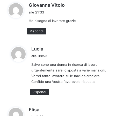
h
Giovanna Vitolo
a
alle 21:33
d
Ho bisogna di lavorare grazie
e
t
Rispondi
t
o
:
h
Lucia
a
alle 08:53
d
Salve sono una donna in ricerca di lavoro
e
urgentemente sarei disposta a varie manzioni.
t
Vorrei tanto lavorare sulle navi da crociera.
t
Confido una Vostra favorevole risposta.
o
:
Rispondi
h
Elisa
a