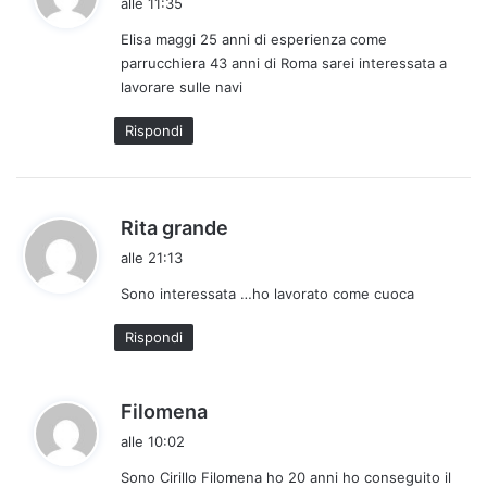
alle 11:35
d
Elisa maggi 25 anni di esperienza come
e
parrucchiera 43 anni di Roma sarei interessata a
t
lavorare sulle navi
t
o
Rispondi
:
h
Rita grande
a
alle 21:13
d
Sono interessata …ho lavorato come cuoca
e
t
Rispondi
t
o
:
h
Filomena
a
alle 10:02
d
Sono Cirillo Filomena ho 20 anni ho conseguito il
e