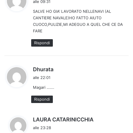
alle 09:31
d
SALVE HO GIA’ LAVORATO NELLENAVI (AL
e
CANTIERE NAVALE)HO FATTO AIUTO
t
CUOCO,PULIZIE,MI ADEGUO A QUEL CHE CE DA
t
FARE
o
:
Rispondi
h
Dhurata
a
alle 22:01
d
Magari …….
e
t
Rispondi
t
o
:
h
LAURA CATARINICCHIA
a
alle 23:28
d