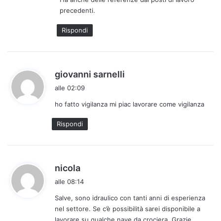
precedenti.
Rispondi
h
giovanni sarnelli
a
alle 02:09
d
ho fatto vigilanza mi piac lavorare come vigilanza
e
t
Rispondi
t
o
:
h
nicola
a
alle 08:14
d
Salve, sono idraulico con tanti anni di esperienza
e
nel settore. Se c’è possibilità sarei disponibile a
t
lavorare su qualche nave da crociera. Grazie