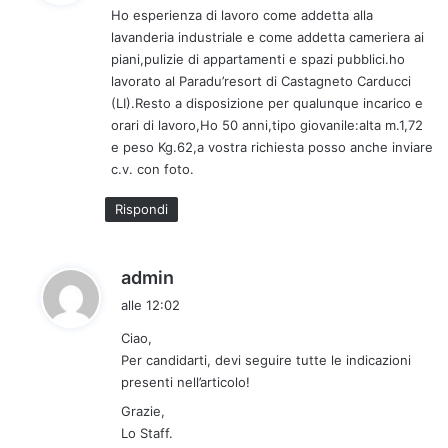
Ho esperienza di lavoro come addetta alla
e
lavanderia industriale e come addetta cameriera ai
t
piani,pulizie di appartamenti e spazi pubblici.ho
t
lavorato al Paradu’resort di Castagneto Carducci
o
(LI).Resto a disposizione per qualunque incarico e
:
orari di lavoro,Ho 50 anni,tipo giovanile:alta m.1,72
e peso Kg.62,a vostra richiesta posso anche inviare
c.v. con foto.
Rispondi
h
admin
a
alle 12:02
d
Ciao,
e
Per candidarti, devi seguire tutte le indicazioni
t
presenti nell’articolo!
t
Grazie,
o
Lo Staff.
: