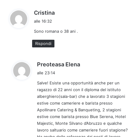
:
h
Cristina
a
alle 16:32
d
Sono romana o 38 ani .
e
t
Rispondi
t
o
:
h
Preoteasa Elena
a
alle 23:14
d
Salve! Esiste una opportunità anche per un
e
ragazzo di 22 anni con il diploma del istituto
t
alberghiero(sala-bar) che a lavorato 3 stagioni
t
estive come cameriere e barista presso
o
Apollinare Catering & Banqueting, 2 stagioni
:
estive come barista presso Blue Serena, Hotel
Majestic, Monte Silvano d’Abruzzo e qualche
lavoro saltuario come cameriere fuori stagione?
Ha anche delle referenze dai posti di lavoro