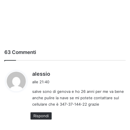
63 Commenti
h
alessio
a
alle 21:40
d
salve sono di genova e ho 26 anni per me va bene
e
anche pulire la nave se mi potete contattare sul
t
cellulare che è 347-37-144-22 grazie
t
o
Rispondi
: