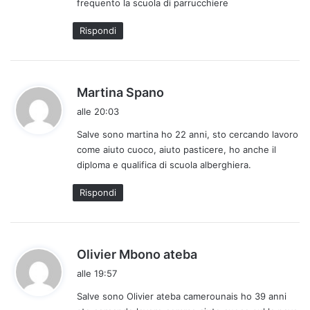
frequento la scuola di parrucchiere
t
o
Rispondi
:
h
Martina Spano
a
alle 20:03
d
Salve sono martina ho 22 anni, sto cercando lavoro
e
come aiuto cuoco, aiuto pasticere, ho anche il
t
diploma e qualifica di scuola alberghiera.
t
o
Rispondi
:
h
Olivier Mbono ateba
a
alle 19:57
d
Salve sono Olivier ateba camerounais ho 39 anni
e