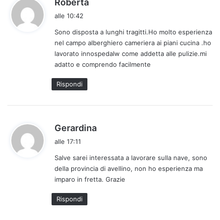
Roberta
a
alle 10:42
d
Sono disposta a lunghi tragitti.Ho molto esperienza
e
nel campo alberghiero cameriera ai piani cucina .ho
t
lavorato innospedalw come addetta alle pulizie.mi
t
adatto e comprendo facilmente
o
:
Rispondi
h
Gerardina
a
alle 17:11
d
Salve sarei interessata a lavorare sulla nave, sono
e
della provincia di avellino, non ho esperienza ma
t
imparo in fretta. Grazie
t
o
Rispondi
: