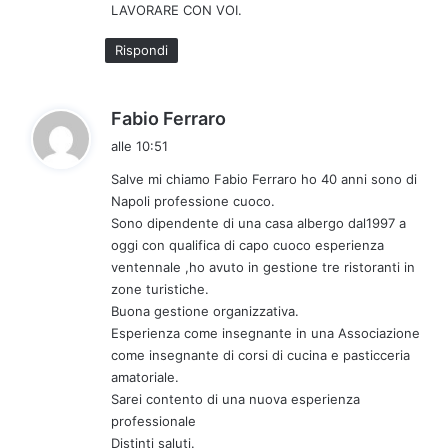
LAVORARE CON VOI.
t
o
Rispondi
:
h
Fabio Ferraro
a
alle 10:51
d
Salve mi chiamo Fabio Ferraro ho 40 anni sono di
e
Napoli professione cuoco.
t
Sono dipendente di una casa albergo dal1997 a
t
oggi con qualifica di capo cuoco esperienza
o
ventennale ,ho avuto in gestione tre ristoranti in
:
zone turistiche.
Buona gestione organizzativa.
Esperienza come insegnante in una Associazione
come insegnante di corsi di cucina e pasticceria
amatoriale.
Sarei contento di una nuova esperienza
professionale
Distinti saluti.