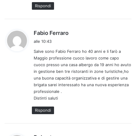
Rispondi
h
Fabio Ferraro
a
alle 10:43
d
Salve sono Fabio Ferraro ho 40 anni e li farò a
e
Maggio professione cuoco lavoro come capo
t
cuoco presso una casa albergo da 19 anni ho avuto
t
in gestione ben tre ristoranti in zone turistiche,ho
o
una buona capacità organizzativa e di gestire una
:
brigata sarei interessato ha una nuova esperienza
professionale .
Distinti saluti
Rispondi
h