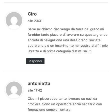
:
h
Ciro
a
alle 23:31
d
Salve mi chiamo ciro vengo da torre del greco mi
e
farebbe tanto piacere di lavorare su questa grande
t
societa di navigazione una delle grandi societa
t
spero che c e un inserimento nel vostro staff il mio
o
libretto e di prima categoria distinti saluti
:
Rispondi
h
antonietta
a
alle 11:42
d
Ciao mi piacerebbe tanto lavorare su navi da
e
crociera. Sono un operatore sociò sanitario con
t
formazione complementare.
t