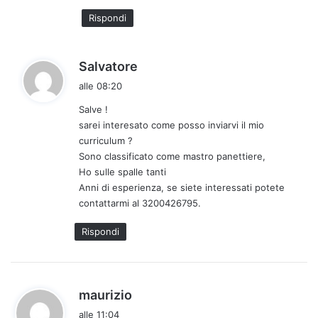
Rispondi
h
Salvatore
a
alle 08:20
d
Salve !
e
sarei interesato come posso inviarvi il mio
t
curriculum ?
t
Sono classificato come mastro panettiere,
o
Ho sulle spalle tanti
:
Anni di esperienza, se siete interessati potete
contattarmi al 3200426795.
Rispondi
h
maurizio
a
alle 11:04