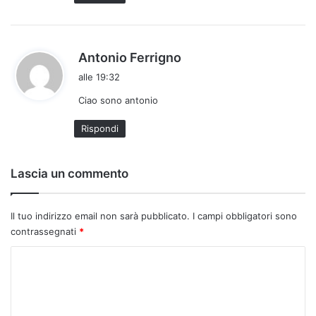
t
o
:
h
Antonio Ferrigno
a
alle 19:32
d
Ciao sono antonio
e
t
Rispondi
t
o
:
Lascia un commento
Il tuo indirizzo email non sarà pubblicato.
I campi obbligatori sono
contrassegnati
*
C
o
m