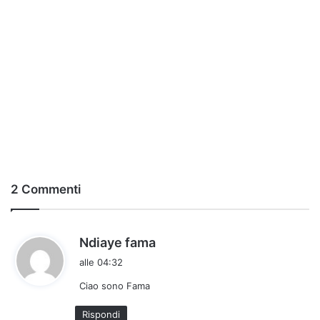
2 Commenti
h
Ndiaye fama
a
alle 04:32
d
Ciao sono Fama
e
t
Rispondi