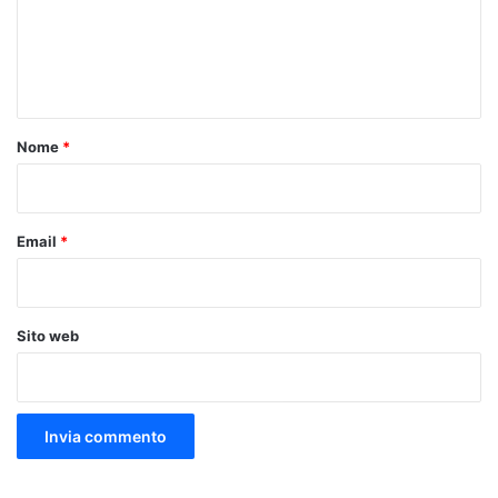
m
e
n
t
o
Nome
*
*
Email
*
Sito web