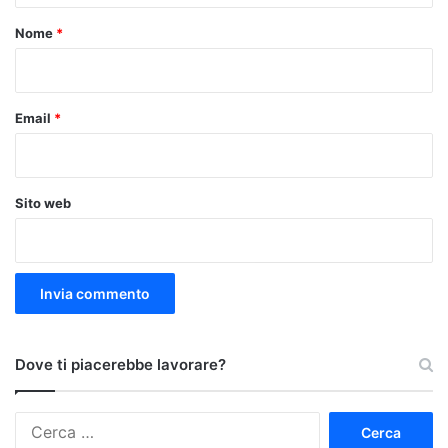
o
Nome
*
*
Email
*
Sito web
Dove ti piacerebbe lavorare?
Ricerca
per: