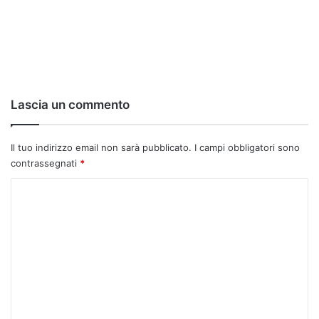
Lascia un commento
Il tuo indirizzo email non sarà pubblicato.
I campi obbligatori sono
contrassegnati
*
C
o
m
m
e
n
t