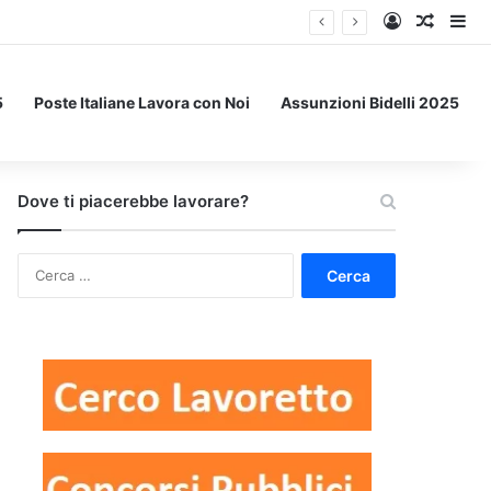
Accedi
Un art
Bar
5
Poste Italiane Lavora con Noi
Assunzioni Bidelli 2025
Dove ti piacerebbe lavorare?
Ricerca
per: