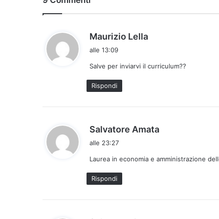
h
Maurizio Lella
a
alle 13:09
d
Salve per inviarvi il curriculum??
e
t
Rispondi
t
o
:
h
Salvatore Amata
a
alle 23:27
d
Laurea in economia e amministrazione dell
e
t
Rispondi
t
o
: