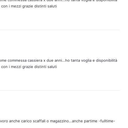
on i mezzi grazie distinti saluti
ome commessa cassiera x due anni…ho tanta voglia e disponibilità
on i mezzi grazie distinti saluti
avoro anche carico scaffali o magazzino…anche partime -fulltime-