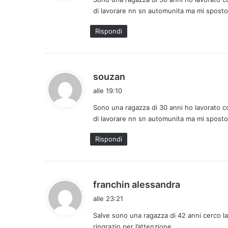
e
di lavorare nn sn automunita ma mi sposto c
t
t
Rispondi
o
:
h
souzan
a
alle 19:10
d
Sono una ragazza di 30 anni ho lavorato c
e
di lavorare nn sn automunita ma mi sposto c
t
t
Rispondi
o
:
h
franchin alessandra
a
alle 23:21
d
Salve sono una ragazza di 42 anni cerco l
e
ringrazio per l’attenzione