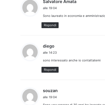
h
Salvatore Amata
a
alle 19:04
d
Sono laureato in economia e amministrazio
e
t
Rispondi
t
o
:
h
diego
a
alle 14:23
d
sono interessato anche io contattatemi
e
t
Rispondi
t
o
:
h
souzan
a
alle 19:04
d
Sono una ragazza di 30 anni ho lavorato c