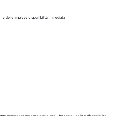
ne delle imprese,disponibilità immediata
ome commessa cassiera x due anni…ho tanta voglia e disponibilità