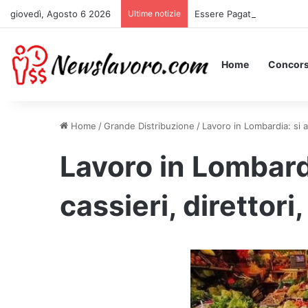
giovedì, Agosto 6 2026
Ultime notizie
Essere Pagati per Stare a 
Home
Concors
Home
/
Grande Distribuzione
/
Lavoro in Lombardia: si as
Lavoro in Lombard
cassieri, direttori, 