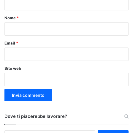
t
o
Nome
*
*
Email
*
Sito web
Dove ti piacerebbe lavorare?