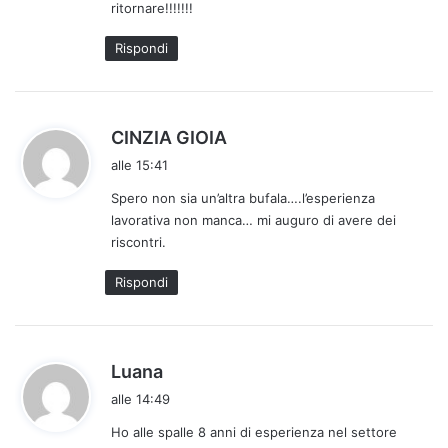
ritornare!!!!!!!
t
t
Rispondi
o
:
h
CINZIA GIOIA
a
alle 15:41
d
Spero non sia un’altra bufala….l’esperienza
e
lavorativa non manca… mi auguro di avere dei
t
riscontri.
t
o
Rispondi
:
h
Luana
a
alle 14:49
d
Ho alle spalle 8 anni di esperienza nel settore
e