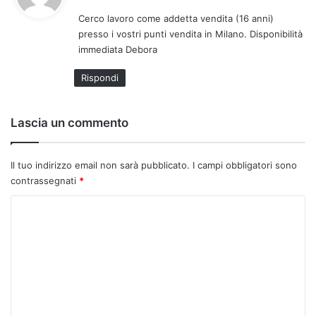
d
Cerco lavoro come addetta vendita (16 anni)
e
presso i vostri punti vendita in Milano. Disponibilità
t
immediata Debora
t
o
Rispondi
:
Lascia un commento
Il tuo indirizzo email non sarà pubblicato.
I campi obbligatori sono
contrassegnati
*
C
o
m
m
e
n