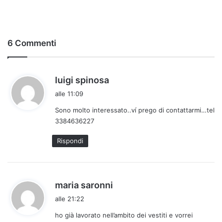
6 Commenti
h
luigi spinosa
a
alle 11:09
d
Sono molto interessato..ví prego di contattarmi…tel
e
3384636227
t
t
Rispondi
o
:
h
maria saronni
a
alle 21:22
d
ho già lavorato nell’ambito dei vestiti e vorrei
e