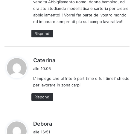
vendita Abbigliamento uomo, donna,bambino, ed
t
ora sto studiando modellistica e sartoria per creare
t
abbigliamento!!! Vorrei far parte del vostro mondo
o
ed imparare sempre di piu sul campo lavorativo!!
:
Rispondi
h
Caterina
a
alle 10:05
d
L’ impiego che offrite è part time o full time? chiedo
e
per lavorare in zona carpi
t
t
Rispondi
o
:
h
Debora
a
alle 16:51