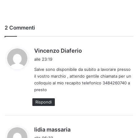
2 Commenti
h
Vincenzo Diaferio
a
alle 23:19
d
Salve sono disponibile da subito a lavorare presso
e
il vostro marchio , attendo gentile chiamata per un
t
colloquio al mio recapito telefonico 3484260740 a
t
presto
o
:
Rispondi
h
lidia massaria
a
alle 06:33