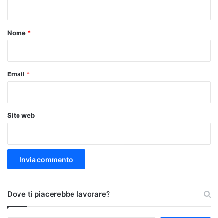
n
t
o
Nome
*
*
Email
*
Sito web
Dove ti piacerebbe lavorare?