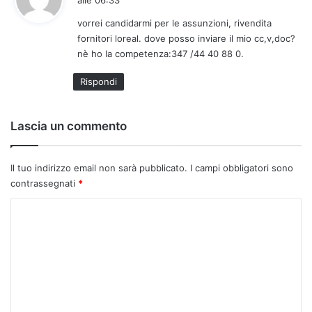
d
vorrei candidarmi per le assunzioni, rivendita
e
fornitori loreal. dove posso inviare il mio cc,v,doc?
t
nè ho la competenza:347 /44 40 88 0.
t
o
Rispondi
:
Lascia un commento
Il tuo indirizzo email non sarà pubblicato.
I campi obbligatori sono
contrassegnati
*
C
o
m
m
e