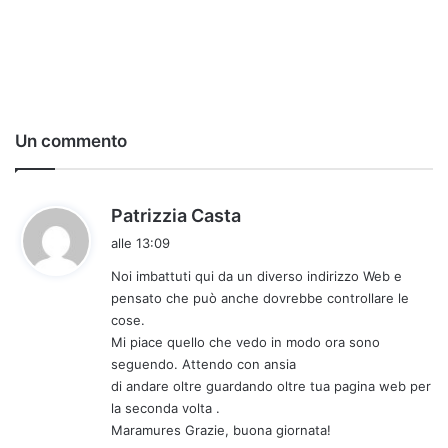
Un commento
h
Patrizzia Casta
a
alle 13:09
d
Noi imbattuti qui da un diverso indirizzo Web e
e
pensato che può anche dovrebbe controllare le
t
cose.
t
Mi piace quello che vedo in modo ora sono
o
seguendo. Attendo con ansia
:
di andare oltre guardando oltre tua pagina web per
la seconda volta .
Maramures Grazie, buona giornata!