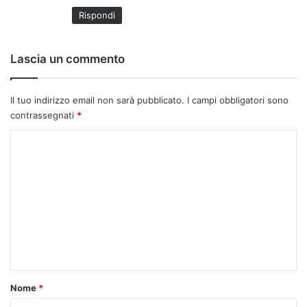
Rispondi
Lascia un commento
Il tuo indirizzo email non sarà pubblicato.
I campi obbligatori sono
contrassegnati
*
C
o
m
m
e
n
t
o
Nome
*
*