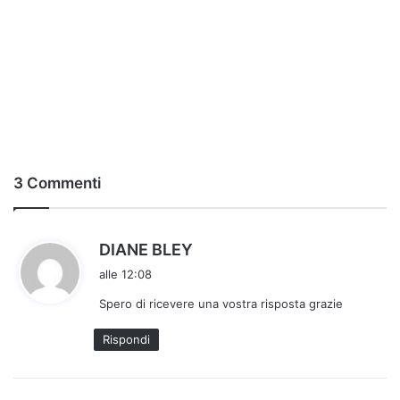
3 Commenti
h
DIANE BLEY
a
alle 12:08
d
Spero di ricevere una vostra risposta grazie
e
t
Rispondi
t
o
: