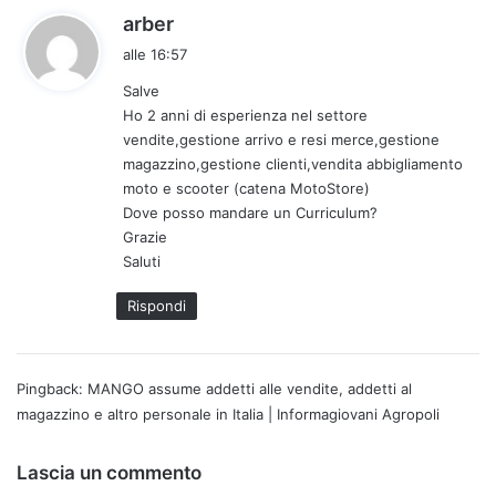
h
arber
a
alle 16:57
d
Salve
e
Ho 2 anni di esperienza nel settore
t
vendite,gestione arrivo e resi merce,gestione
t
magazzino,gestione clienti,vendita abbigliamento
o
moto e scooter (catena MotoStore)
:
Dove posso mandare un Curriculum?
Grazie
Saluti
Rispondi
Pingback:
MANGO assume addetti alle vendite, addetti al
magazzino e altro personale in Italia | Informagiovani Agropoli
Lascia un commento