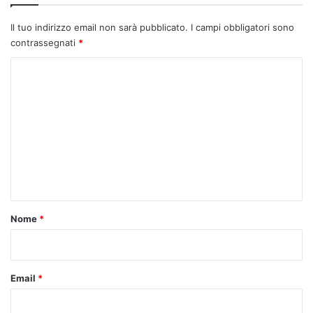
Il tuo indirizzo email non sarà pubblicato.
I campi obbligatori sono
contrassegnati
*
C
o
m
m
e
n
t
o
Nome
*
*
Email
*