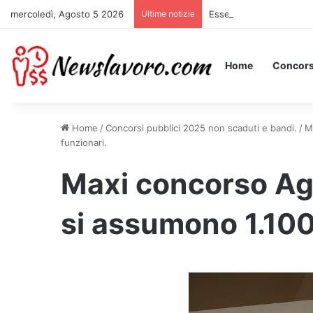
mercoledì, Agosto 5 2026
Ultime notizie
Essere Pagati per Stare 
Home
Concors
Home
/
Concorsi pubblici 2025 non scaduti e bandi.
/
M
funzionari.
Maxi concorso Age
si assumono 1.100