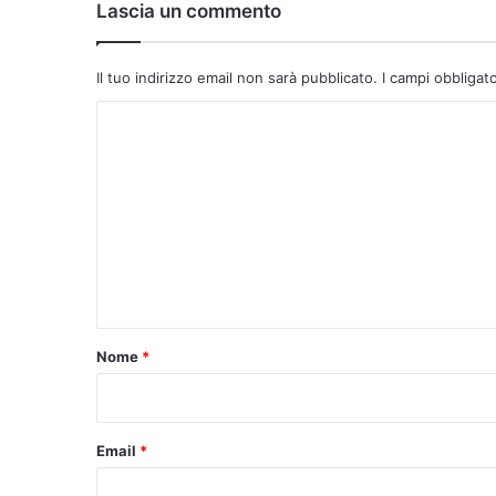
Lascia un commento
Il tuo indirizzo email non sarà pubblicato.
I campi obbligat
C
o
m
m
e
n
t
o
Nome
*
*
Email
*