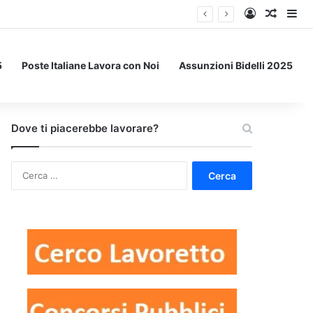
Accedi
Un art
Bar
5
Poste Italiane Lavora con Noi
Assunzioni Bidelli 2025
Dove ti piacerebbe lavorare?
Ricerca
per: