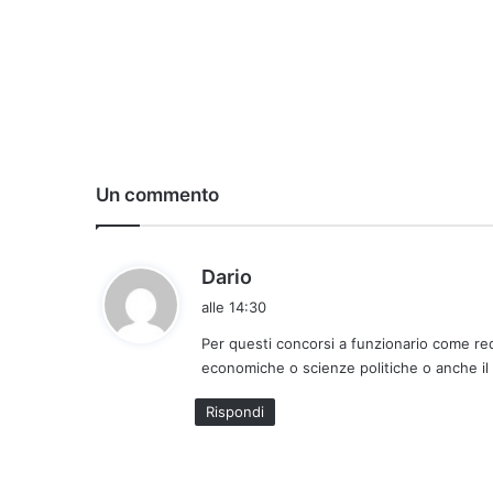
Un commento
h
Dario
a
alle 14:30
d
Per questi concorsi a funzionario come req
e
economiche o scienze politiche o anche il
t
t
Rispondi
o
: