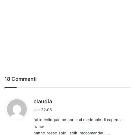
18 Commenti
h
claudia
a
alle 22:08
d
fatto colloquio ad aprile al mcdonald di capena –
e
roma-
t
hanno preso solo i soliti raccomandati…..
t