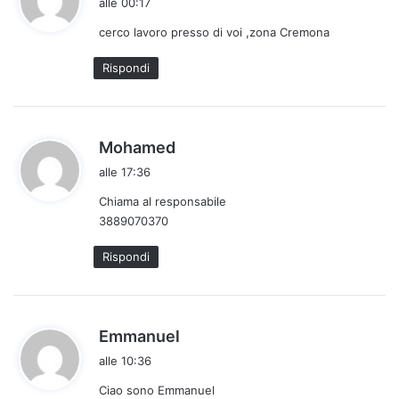
alle 00:17
d
cerco lavoro presso di voi ,zona Cremona
e
t
Rispondi
t
o
:
h
Mohamed
a
alle 17:36
d
Chiama al responsabile
e
3889070370
t
t
Rispondi
o
:
h
Emmanuel
a
alle 10:36
d
Ciao sono Emmanuel
e