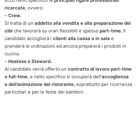
Ecco nello specifico le
principali figure professionali
ricercate
, ovvero:
–
Crew.
Si tratta di un
addetto alla vendita e alla preparazione dei
cibi
che lavorerà su orari flessibili e spesso
part-time.
Il
candidato accoglierà i
clienti alla cassa o in sala
e
prenderà le ordinazioni ed ancora preparerà i prodotti in
cucina.
–
Hostess o Steward.
Al candidato verrà offerto un
contratto di lavoro part-time
o full-time
, e nello specifico si occuperà dell
‘accoglienza
e dell’animazione del ristorante,
soprattutto per ricorrenze
particolari e per le feste dei bambini.