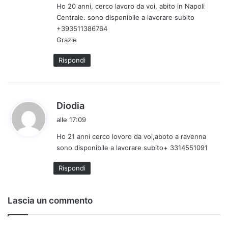
Ho 20 anni, cerco lavoro da voi, abito in Napoli
t
Centrale. sono disponibile a lavorare subito
t
+393511386764
o
Grazie
:
Rispondi
h
Diodia
a
alle 17:09
d
Ho 21 anni cerco lovoro da voi,aboto a ravenna
e
sono disponibile a lavorare subito+ 3314551091
t
t
Rispondi
o
:
Lascia un commento