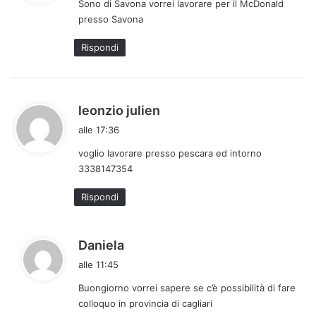
Sono di Savona vorrei lavorare per il McDonald
e
presso Savona
t
t
Rispondi
o
:
h
leonzio julien
a
alle 17:36
d
voglio lavorare presso pescara ed intorno
e
3338147354
t
t
Rispondi
o
:
h
Daniela
a
alle 11:45
d
Buongiorno vorrei sapere se c’è possibilità di fare
e
colloquo in provincia di cagliari
t