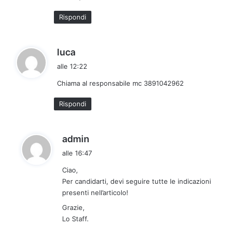
o
Rispondi
:
h
luca
a
alle 12:22
d
Chiama al responsabile mc 3891042962
e
t
Rispondi
t
o
:
h
admin
a
alle 16:47
d
Ciao,
e
Per candidarti, devi seguire tutte le indicazioni
t
presenti nell’articolo!
t
Grazie,
o
Lo Staff.
: