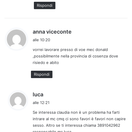
Rispondi
h
anna viceconte
a
alle 10:20
d
vorrei lavorare presso di voe mec donald
e
,possibilmente nella provincia di cosenza dove
t
risiedo e abito
t
o
Rispondi
:
h
luca
a
alle 12:21
d
Se interessa claudia non è un problema ha farti
e
intrare al mc cmq ci sono favori è favori non capire
t
sesso. Altro se ti interessa chiama 3891042962
t
responsabile mc luca