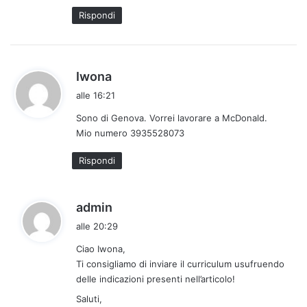
t
Rispondi
o
:
h
Iwona
a
alle 16:21
d
Sono di Genova. Vorrei lavorare a McDonald.
e
Mio numero 3935528073
t
t
Rispondi
o
:
h
admin
a
alle 20:29
d
Ciao Iwona,
e
Ti consigliamo di inviare il curriculum usufruendo
t
delle indicazioni presenti nell’articolo!
t
Saluti,
o