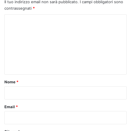
Il tuo indirizzo email non sarà pubblicato.
I campi obbligatori sono
contrassegnati
*
C
o
m
m
e
n
t
o
Nome
*
*
Email
*