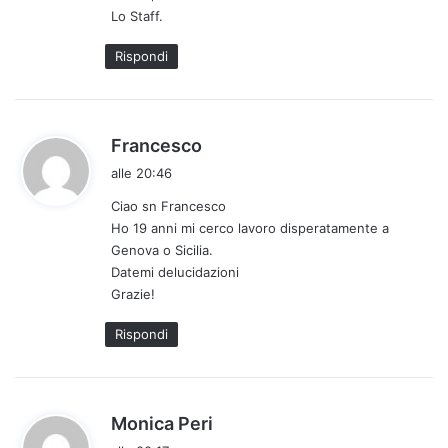
Lo Staff.
:
Rispondi
h
Francesco
a
alle 20:46
d
Ciao sn Francesco
e
Ho 19 anni mi cerco lavoro disperatamente a
t
Genova o Sicilia.
t
Datemi delucidazioni
o
Grazie!
:
Rispondi
h
Monica Peri
a