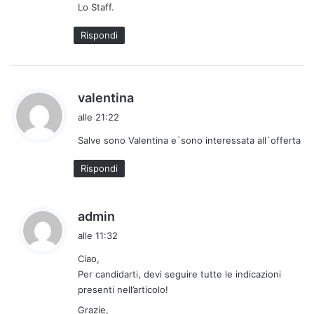
Lo Staff.
:
Rispondi
h
valentina
a
alle 21:22
d
Salve sono Valentina e`sono interessata all`offerta
e
t
Rispondi
t
o
:
h
admin
a
alle 11:32
d
Ciao,
e
Per candidarti, devi seguire tutte le indicazioni
t
presenti nell’articolo!
t
Grazie,
o