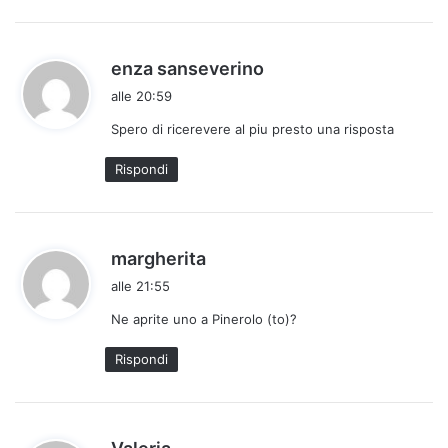
h
enza sanseverino
a
alle 20:59
d
Spero di ricerevere al piu presto una risposta
e
t
Rispondi
t
o
:
h
margherita
a
alle 21:55
d
Ne aprite uno a Pinerolo (to)?
e
t
Rispondi
t
o
:
h