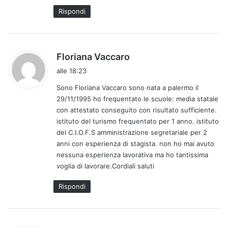
t
Rispondi
o
:
h
Floriana Vaccaro
a
alle 18:23
d
Sono Floriana Vaccaro sono nata a palermo il
e
29/11/1995 ho frequentato le scuole: media statale
t
con attestato conseguito con risultato sufficiente.
t
istituto del turismo frequentato per 1 anno. istituto
o
del C.I.O.F.S amministrazione segretariale per 2
:
anni con esperienza di stagista. non ho mai avuto
nessuna esperienza lavorativa ma ho tantissima
voglia di lavorare.Cordiali saluti
Rispondi