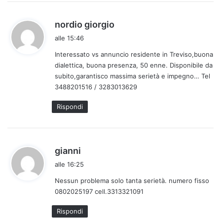
h
nordio giorgio
a
alle 15:46
d
Interessato vs annuncio residente in Treviso,buona
e
dialettica, buona presenza, 50 enne. Disponibile da
t
subito,garantisco massima serietà e impegno… Tel
t
3488201516 / 3283013629
o
:
Rispondi
h
gianni
a
alle 16:25
d
Nessun problema solo tanta serietà. numero fisso
e
0802025197 cell.3313321091
t
t
Rispondi
o