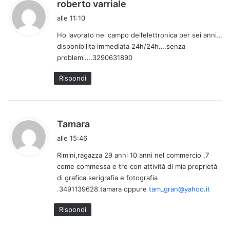
h
roberto varriale
a
alle 11:10
d
Ho lavorato nel campo dell’elettronica per sei anni…
e
disponibilita immediata 24h/24h….senza
t
problemi….3290631890
t
o
Rispondi
:
h
Tamara
a
alle 15:46
d
Rimini,ragazza 29 anni 10 anni nel commercio ,7
e
come commessa e tre con attività di mia proprietà
t
di grafica serigrafia e fotografia
t
.3491139628.tamara oppure
tam_gran@yahoo.it
o
:
Rispondi