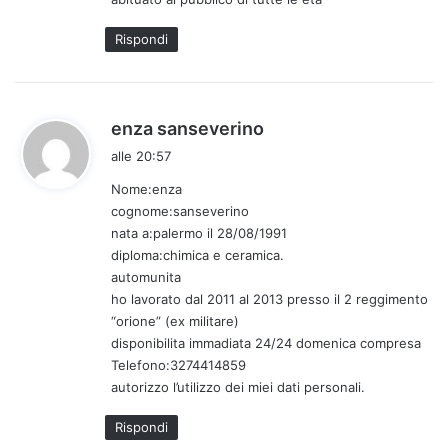
o
:
Rispondi
h
enza sanseverino
a
alle 20:57
d
Nome:enza
e
cognome:sanseverino
t
nata a:palermo il 28/08/1991
t
diploma:chimica e ceramica.
o
automunita
:
ho lavorato dal 2011 al 2013 presso il 2 reggimento
“orione” (ex militare)
disponibilita immadiata 24/24 domenica compresa
Telefono:3274414859
autorizzo l’utilizzo dei miei dati personali.
Rispondi