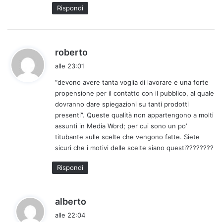
t
Rispondi
o
:
h
roberto
a
alle 23:01
d
“devono avere tanta voglia di lavorare e una forte
e
propensione per il contatto con il pubblico, al quale
t
dovranno dare spiegazioni su tanti prodotti
t
presenti”. Queste qualità non appartengono a molti
o
assunti in Media Word; per cui sono un po’
:
titubante sulle scelte che vengono fatte. Siete
sicuri che i motivi delle scelte siano questi????????
Rispondi
h
alberto
a
alle 22:04
d