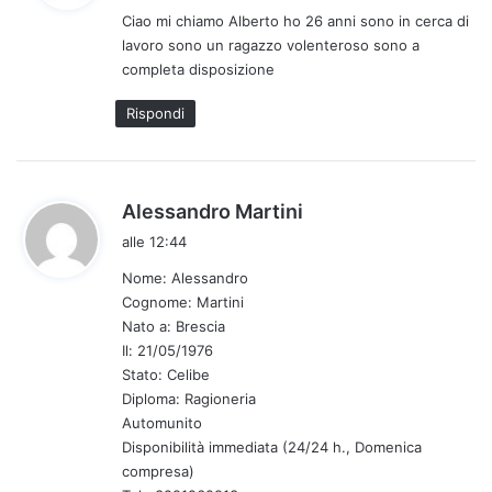
Ciao mi chiamo Alberto ho 26 anni sono in cerca di
e
lavoro sono un ragazzo volenteroso sono a
t
completa disposizione
t
o
Rispondi
:
h
Alessandro Martini
a
alle 12:44
d
Nome: Alessandro
e
Cognome: Martini
t
Nato a: Brescia
t
Il: 21/05/1976
o
Stato: Celibe
:
Diploma: Ragioneria
Automunito
Disponibilità immediata (24/24 h., Domenica
compresa)