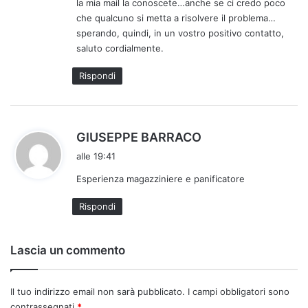
la mia mail la conoscete…anche se ci credo poco
che qualcuno si metta a risolvere il problema…
sperando, quindi, in un vostro positivo contatto,
saluto cordialmente.
Rispondi
h
GIUSEPPE BARRACO
a
alle 19:41
d
Esperienza magazziniere e panificatore
e
t
Rispondi
t
o
:
Lascia un commento
Il tuo indirizzo email non sarà pubblicato.
I campi obbligatori sono
contrassegnati
*