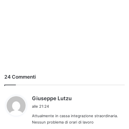
24 Commenti
h
Giuseppe Lutzu
a
alle 21:24
d
Attualmente in cassa integrazione straordinaria.
e
Nessun problema di orari di lavoro
t