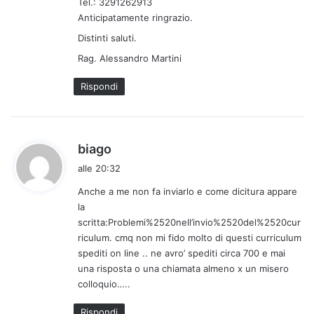
Tel.: 3291262913
Anticipatamente ringrazio.
Distinti saluti.
Rag. Alessandro Martini
Rispondi
h
biago
a
alle 20:32
d
Anche a me non fa inviarlo e come dicitura appare
e
la
t
scritta:Problemi%2520nell’invio%2520del%2520cur
t
riculum. cmq non mi fido molto di questi curriculum
o
spediti on line .. ne avro’ spediti circa 700 e mai
:
una risposta o una chiamata almeno x un misero
colloquio…..
Rispondi