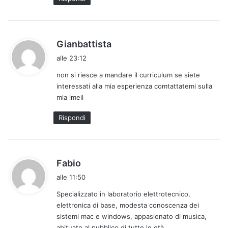
h
Gianbattista
a
alle 23:12
d
non si riesce a mandare il curriculum se siete
e
interessati alla mia esperienza comtattatemi sulla
t
mia imeil
t
o
Rispondi
:
h
Fabio
a
alle 11:50
d
Specializzato in laboratorio elettrotecnico,
e
elettronica di base, modesta conoscenza dei
t
sistemi mac e windows, appasionato di musica,
t
abituato al pubblico di tutte le età