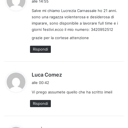
alle 14:55
d
Salve mi chiamo Lucrezia Carnassale ho 21 anni.
e
sono una ragazza volenterosa e desiderosa di
t
imparare, sono disponibile a lavorare full time e i
t
giorni festivi.ecco il mio numero: 3420952512
o
grazie per la cortese attenzione
:
Rispondi
h
Luca Comez
a
alle 00:42
d
Vi prego assumete quello che ha scritto imeil
e
t
Rispondi
t
o
:
h