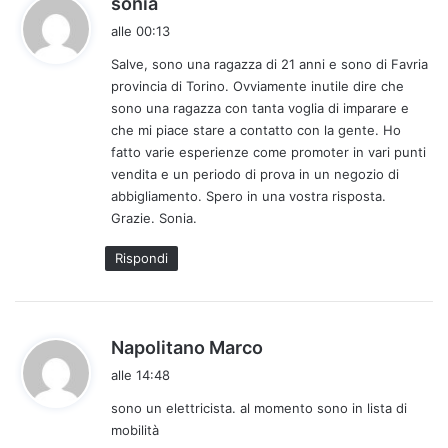
sonia
a
alle 00:13
d
Salve, sono una ragazza di 21 anni e sono di Favria
e
provincia di Torino. Ovviamente inutile dire che
t
sono una ragazza con tanta voglia di imparare e
t
che mi piace stare a contatto con la gente. Ho
o
fatto varie esperienze come promoter in vari punti
:
vendita e un periodo di prova in un negozio di
abbigliamento. Spero in una vostra risposta.
Grazie. Sonia.
Rispondi
h
Napolitano Marco
a
alle 14:48
d
sono un elettricista. al momento sono in lista di
e
mobilità
t