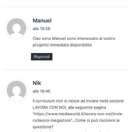
:
h
Manuel
a
alle 19:58
d
Ciao sono Manuel sono interessato al vostro
e
progetto immediata disponibilita
t
t
Rispondi
o
:
h
Nik
a
alle 18:46
d
Il curriculum non si riesce ad inviare nella sezione
e
LAVORA CON NOI, alla seguente pagina
t
“https://www.mediaworld.it/lavora-con-noi/invia-
t
cv/lavoro-megastore”…Come si può risolvere la
o
questione?
: