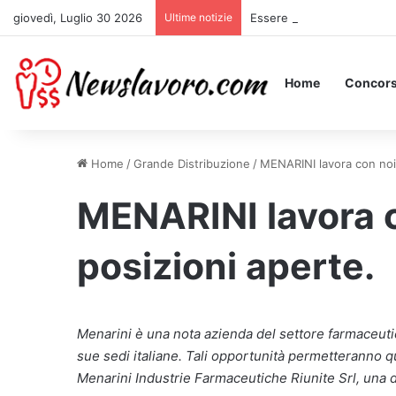
giovedì, Luglio 30 2026
Ultime notizie
Essere Pagati per Stare a 
Home
Concors
Home
/
Grande Distribuzione
/
MENARINI lavora con noi:
MENARINI lavora co
posizioni aperte.
Menarini è una nota azienda del settore farmaceutic
sue sedi italiane. Tali opportunità permetteranno qui
Menarini Industrie Farmaceutiche Riunite Srl, una d