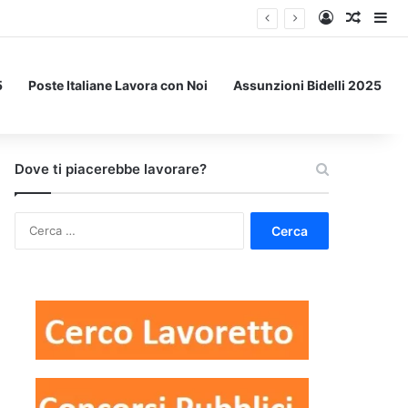
Accedi
Un art
Bar
5
Poste Italiane Lavora con Noi
Assunzioni Bidelli 2025
Dove ti piacerebbe lavorare?
Ricerca
per: