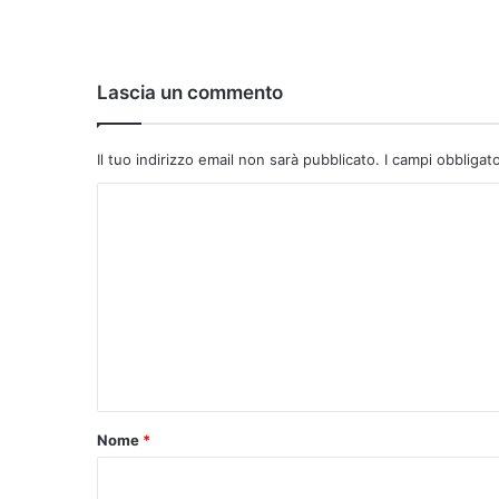
Lascia un commento
Il tuo indirizzo email non sarà pubblicato.
I campi obbligat
C
o
m
m
e
n
t
o
Nome
*
*