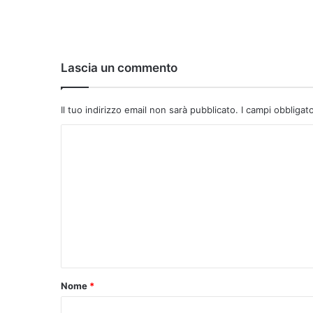
Lascia un commento
Il tuo indirizzo email non sarà pubblicato.
I campi obbligat
C
o
m
m
e
n
t
o
Nome
*
*