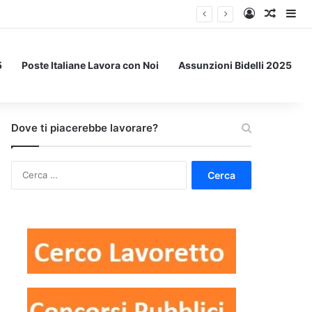
Accedi
Un art
Bar
5
Poste Italiane Lavora con Noi
Assunzioni Bidelli 2025
Dove ti piacerebbe lavorare?
Ricerca
per: