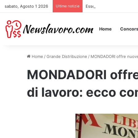
sabato, Agosto 1 2026
Ultime notizie
Essere Pagati per Stare a L
Home
Concors
Home
/
Grande Distribuzione
/
MONDADORI offre nuove o
MONDADORI offre
di lavoro: ecco c