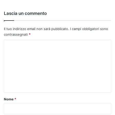
Lascia un commento
Il tuo indirizzo email non sarà pubblicato.
I campi obbligatori sono
contrassegnati
*
C
o
m
m
e
n
t
o
Nome
*
*