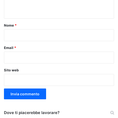
n
t
o
Nome
*
*
Email
*
Sito web
Dove ti piacerebbe lavorare?