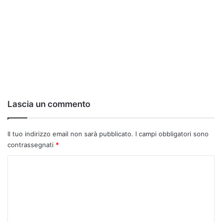
Lascia un commento
Il tuo indirizzo email non sarà pubblicato.
I campi obbligatori sono
contrassegnati
*
C
o
m
m
e