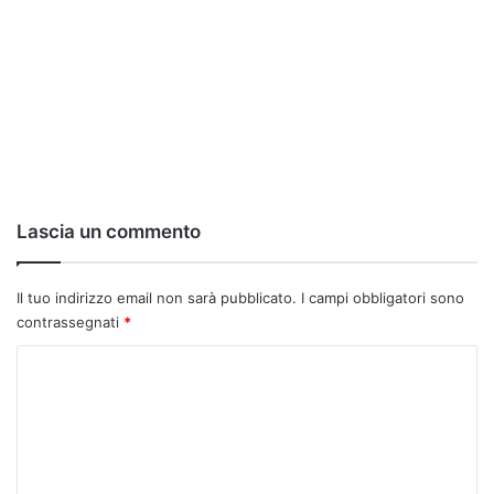
Lascia un commento
Il tuo indirizzo email non sarà pubblicato.
I campi obbligatori sono
contrassegnati
*
C
o
m
m