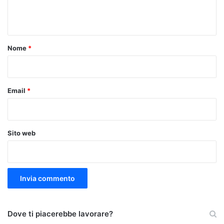
e
n
t
o
Nome
*
*
Email
*
Sito web
Dove ti piacerebbe lavorare?