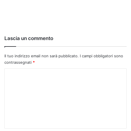
Lascia un commento
Il tuo indirizzo email non sarà pubblicato.
I campi obbligatori sono
contrassegnati
*
C
o
m
m
e
n
t