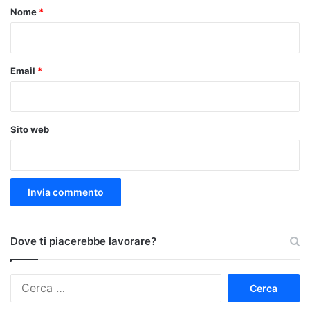
o
Nome
*
*
Email
*
Sito web
Dove ti piacerebbe lavorare?
Ricerca
per: