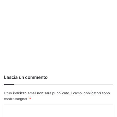
Lascia un commento
Il tuo indirizzo email non sarà pubblicato.
I campi obbligatori sono
contrassegnati
*
C
o