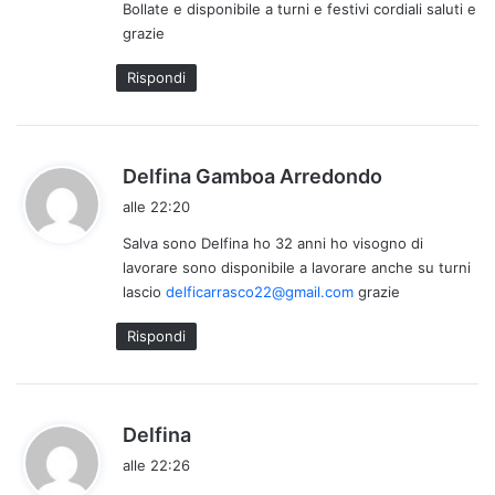
Bollate e disponibile a turni e festivi cordiali saluti e
t
grazie
o
:
Rispondi
h
Delfina Gamboa Arredondo
a
alle 22:20
d
Salva sono Delfina ho 32 anni ho visogno di
e
lavorare sono disponibile a lavorare anche su turni
t
lascio
delficarrasco22@gmail.com
grazie
t
o
Rispondi
:
h
Delfina
a
alle 22:26
d