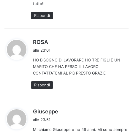
tutto!!
o
:
Rispondi
h
ROSA
a
alle 23:01
d
HO BISOGNO DI LAVORARE HO TRE FIGLI E UN
e
MARITO CHE HA PERSO IL LAVORO
t
CONTATTATEMI AL PIù PRESTO GRAZIE
t
o
Rispondi
:
h
Giuseppe
a
alle 23:51
d
Mi chiamo Giuseppe e ho 46 anni. Mi sono sempre
e