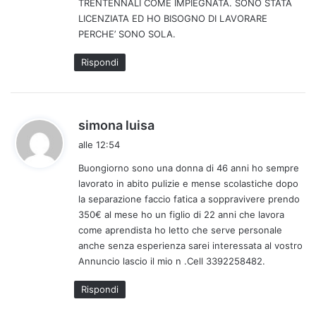
TRENTENNALI COME IMPIEGNATA. SONO STATA
:
LICENZIATA ED HO BISOGNO DI LAVORARE
PERCHE’ SONO SOLA.
Rispondi
h
simona luisa
a
alle 12:54
d
Buongiorno sono una donna di 46 anni ho sempre
e
lavorato in abito pulizie e mense scolastiche dopo
t
la separazione faccio fatica a soppravivere prendo
t
350€ al mese ho un figlio di 22 anni che lavora
o
come aprendista ho letto che serve personale
:
anche senza esperienza sarei interessata al vostro
Annuncio lascio il mio n .Cell 3392258482.
Rispondi