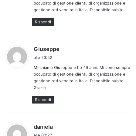
occupato di gestione clienti, di organizzazione e
t
gestione reti vendita in Italia. Disponibile subito
t
o
Rispondi
:
h
Giuseppe
a
alle 23:52
d
Mi chiamo Giuseppe e ho 46 anni. Mi sono sempre
e
occupato di gestione clienti, di organizzazione e
t
gestione reti vendita in Italia. Disponibile subito
t
Grazie
o
:
Rispondi
h
daniela
a
alle 00:27