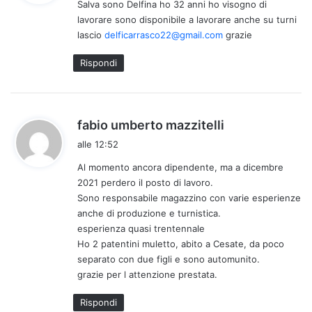
Salva sono Delfina ho 32 anni ho visogno di
e
lavorare sono disponibile a lavorare anche su turni
t
lascio
delficarrasco22@gmail.com
grazie
t
o
Rispondi
:
h
fabio umberto mazzitelli
a
alle 12:52
d
Al momento ancora dipendente, ma a dicembre
e
2021 perdero il posto di lavoro.
t
Sono responsabile magazzino con varie esperienze
t
anche di produzione e turnistica.
o
esperienza quasi trentennale
:
Ho 2 patentini muletto, abito a Cesate, da poco
separato con due figli e sono automunito.
grazie per l attenzione prestata.
Rispondi