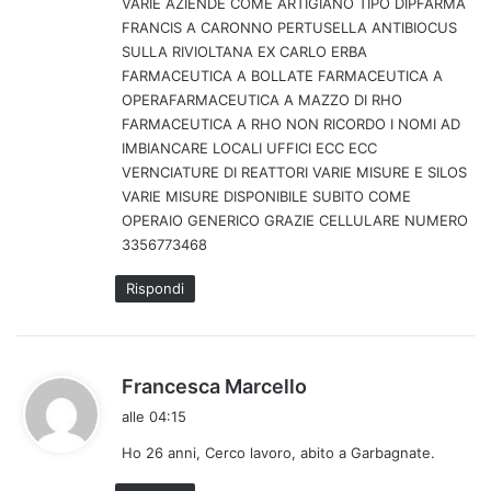
VARIE AZIENDE COME ARTIGIANO TIPO DIPFARMA
o
FRANCIS A CARONNO PERTUSELLA ANTIBIOCUS
:
SULLA RIVIOLTANA EX CARLO ERBA
FARMACEUTICA A BOLLATE FARMACEUTICA A
OPERAFARMACEUTICA A MAZZO DI RHO
FARMACEUTICA A RHO NON RICORDO I NOMI AD
IMBIANCARE LOCALI UFFICI ECC ECC
VERNCIATURE DI REATTORI VARIE MISURE E SILOS
VARIE MISURE DISPONIBILE SUBITO COME
OPERAIO GENERICO GRAZIE CELLULARE NUMERO
3356773468
Rispondi
h
Francesca Marcello
a
alle 04:15
d
Ho 26 anni, Cerco lavoro, abito a Garbagnate.
e
t