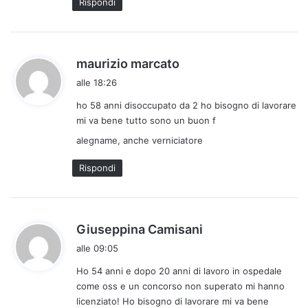
Rispondi
:
h
maurizio marcato
a
alle 18:26
d
ho 58 anni disoccupato da 2 ho bisogno di lavorare
e
mi va bene tutto sono un buon f
t
t
alegname, anche verniciatore
o
Rispondi
:
h
Giuseppina Camisani
a
alle 09:05
d
Ho 54 anni e dopo 20 anni di lavoro in ospedale
e
come oss e un concorso non superato mi hanno
t
licenziato! Ho bisogno di lavorare mi va bene
t