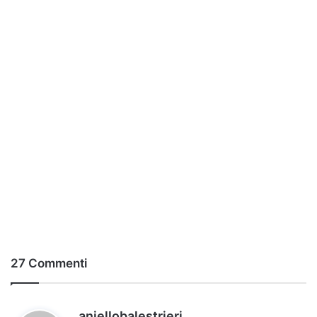
27 Commenti
h
aniellobalestrieri