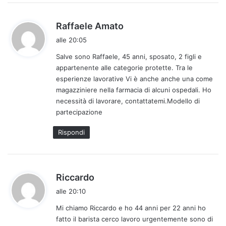
h
Raffaele Amato
a
alle 20:05
d
Salve sono Raffaele, 45 anni, sposato, 2 figli e
e
appartenente alle categorie protette. Tra le
t
esperienze lavorative Vi è anche anche una come
t
magazziniere nella farmacia di alcuni ospedali. Ho
o
necessità di lavorare, contattatemi.Modello di
:
partecipazione
Rispondi
h
Riccardo
a
alle 20:10
d
Mi chiamo Riccardo e ho 44 anni per 22 anni ho
e
fatto il barista cerco lavoro urgentemente sono di
t