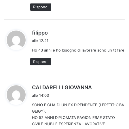
t
Rispondi
t
o
:
h
filippo
a
alle 12:21
d
Ho 43 anni e ho bisogno di lavorare sono un tt fare
e
t
Rispondi
t
o
:
h
CALDARELLI GIOVANNA
a
alle 14:03
d
SONO FIGLIA DI UN EX DIPENDENTE (LEPETIT-CIBA
e
GEIGY).
t
HO 52 ANNI DIPLOMATA RAGIONIERAE STATO
t
CIVILE NUBILE ESPERIENZA LAVORATIVE
o