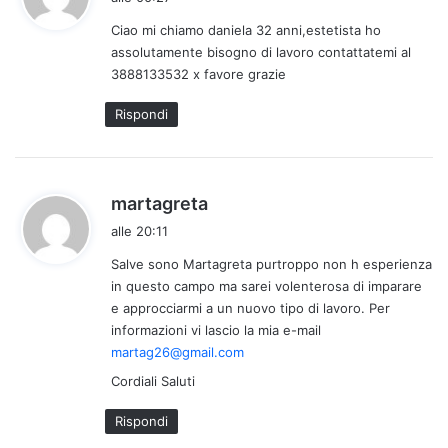
d
Ciao mi chiamo daniela 32 anni,estetista ho
e
assolutamente bisogno di lavoro contattatemi al
t
3888133532 x favore grazie
t
o
Rispondi
:
h
martagreta
a
alle 20:11
d
Salve sono Martagreta purtroppo non h esperienza
e
in questo campo ma sarei volenterosa di imparare
t
e approcciarmi a un nuovo tipo di lavoro. Per
t
informazioni vi lascio la mia e-mail
o
martag26@gmail.com
:
Cordiali Saluti
Rispondi