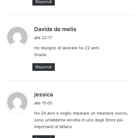
Rispondi
t
o
:
h
Davide de melis
a
alle 22:17
d
Ho bisogno di lavorare ho 22 anni
e
Grazie
t
t
Rispondi
o
:
h
jessica
a
alle 15:05
d
Ho 24 anni e voglio imparare un mestiere nuovo,
e
sono un’addetta vendita in uno degli Store più
t
importanti di Milano
t
o