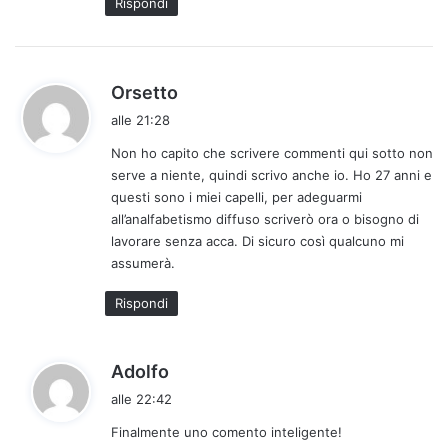
Rispondi
:
h
Orsetto
a
alle 21:28
d
Non ho capito che scrivere commenti qui sotto non
e
serve a niente, quindi scrivo anche io. Ho 27 anni e
t
questi sono i miei capelli, per adeguarmi
t
all’analfabetismo diffuso scriverò ora o bisogno di
o
lavorare senza acca. Di sicuro così qualcuno mi
:
assumerà.
Rispondi
h
Adolfo
a
alle 22:42
d
Finalmente uno comento inteligente!
e