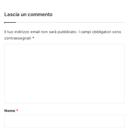
Lascia un commento
Il tuo indirizzo email non sarà pubblicato.
I campi obbligatori sono
contrassegnati
*
C
o
m
m
e
n
t
o
Nome
*
*