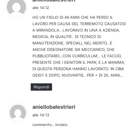
a
alle 14:12
d
HO UN FIGLIO DI 49 ANNI CHE HA PERSO IL
e
LAVORO PER CAUSA DEL TERREMOTO CAUSATOSI
t
A MIRANDOLA.. LAVORAVO IN UNA A AZIENDA,
t
MEDICAL IN QUALITÀ’.. DI TECNICO DI
o
MANUTENZIONE, SPECIALI, NEL MERITO…E
:
ANCHE DISEGNATORE SIA MECCANICO, CHE
PUBBLICITARIO…CON CURRICULUM… LE FACCIO,
PRESENTE CHE I GENITORI IL PAPA’, E LA MAMMA,
DI QUESTA PERSONA HANNO LAVORATO: IN CIBA
GEIGY E DOPO, NUOVARTIS.. PER + DI 35, ANNI…
Rispondi
h
aniellobalestrieri
a
alle 14:13
d
commento.. inviato.
e