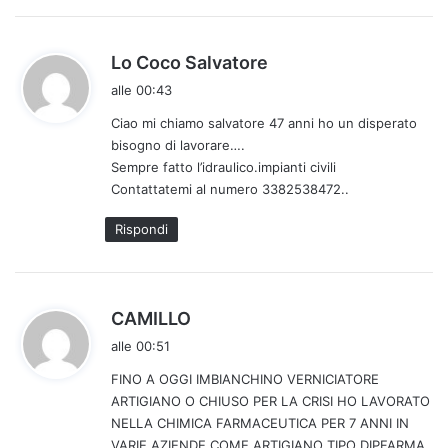
h
Lo Coco Salvatore
a
alle 00:43
d
Ciao mi chiamo salvatore 47 anni ho un disperato
e
bisogno di lavorare….
t
Sempre fatto l’idraulico.impianti civili
t
Contattatemi al numero 3382538472..
o
:
Rispondi
h
CAMILLO
a
alle 00:51
d
FINO A OGGI IMBIANCHINO VERNICIATORE
e
ARTIGIANO O CHIUSO PER LA CRISI HO LAVORATO
t
NELLA CHIMICA FARMACEUTICA PER 7 ANNI IN
t
VARIE AZIENDE COME ARTIGIANO TIPO DIPFARMA