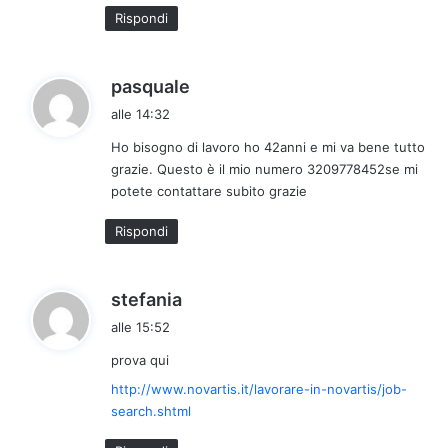
t
Rispondi
t
o
:
h
pasquale
a
alle 14:32
d
Ho bisogno di lavoro ho 42anni e mi va bene tutto
e
grazie. Questo è il mio numero 3209778452se mi
t
potete contattare subito grazie
t
o
Rispondi
:
h
stefania
a
alle 15:52
d
prova qui
e
t
http://www.novartis.it/lavorare-in-novartis/job-
t
search.shtml
o