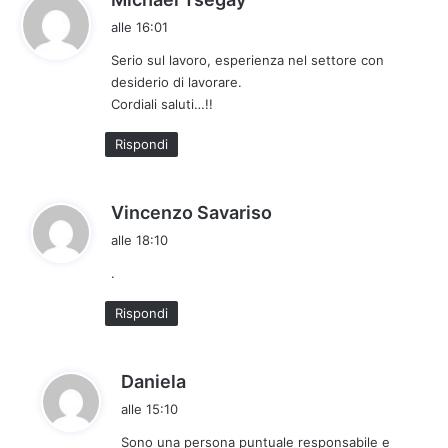
a
alle 16:01
d
Serio sul lavoro, esperienza nel settore con
e
desiderio di lavorare.
t
Cordiali saluti…!!
t
o
Rispondi
:
h
Vincenzo Savariso
a
alle 18:10
d
.
e
t
Rispondi
t
o
:
h
Daniela
a
alle 15:10
d
Sono una persona puntuale responsabile e
e