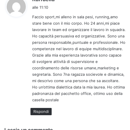
a
alle 11:10
d
Faccio sport,mi alleno in sala pesi, running,amo
e
stare bene con il mio corpo. Ho 24 anni,mi piace
t
lavorare in team ed organizzare il lavoro in squadra.
t
Ho capacità persuasiva ed organizzative. Sono una
o
persona responsabile,puntuale e professionale. Ho
:
competenze nel lavoro di equipe multidisciplinare.
Grazie alla mia esperienza lavorativa sono capace
di svolgere attività di supervisione e
coordinamento delle risorse umane,marketing e
segretaria. Sono 7na ragazza socievole e dinamica,
mi descrivo come una persona che sa ascoltare.
Ho un’ottima dialettica data la mia laurea. Ho ottima
padronanza del pacchetto office, ottimo uso della
casella postale
Rispondi