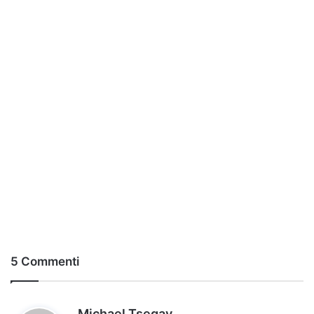
5 Commenti
h
Michael Tsegay