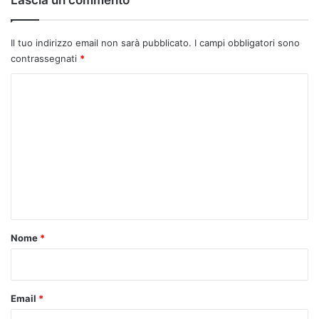
Lascia un commento
Il tuo indirizzo email non sarà pubblicato.
I campi obbligatori sono
contrassegnati
*
C
o
m
m
e
n
t
o
Nome
*
*
Email
*