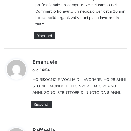
professionale ho competenze nel campo del
t
Commercio ho avuto un negozio per circa 30 anni
t
ho capacità organizzative, mi piace lavorare in
o
team
:
Rispondi
h
Emanuele
a
alle 14:54
d
HO BISOGNO E VOGLIA DI LAVORARE. HO 28 ANNI
e
STO NEL MONDO DELLO SPORT DA CIRCA 20
t
ANNI, SONO ISTRUTTORE DI NUOTO DA 8 ANNI.
t
o
Rispondi
:
h
Raffaella