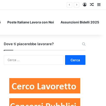
Accedi
Un art
Bar
5
Poste Italiane Lavora con Noi
Assunzioni Bidelli 2025
Dove ti piacerebbe lavorare?
Ricerca
per: