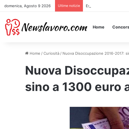
domenica, Agosto 9 2026
Ultime notizie
Essere Pagati per Stare 
Home
Concors
Home
/
Curiosità
/
Nuova Disoccupazione 2016-2017: sin
Nuova Disoccupaz
sino a 1300 euro 