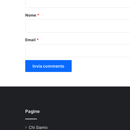
t
o
Nome
*
*
Email
*
Pagine
Chi Siamo