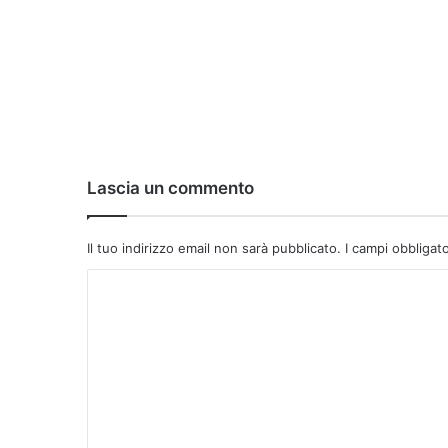
Lascia un commento
Il tuo indirizzo email non sarà pubblicato.
I campi obbligat
C
o
m
m
e
n