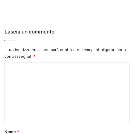
Lascia un commento
Il tuo indirizzo email non sarà pubblicato.
I campi obbligatori sono
contrassegnati
*
C
o
m
m
e
n
t
o
Nome
*