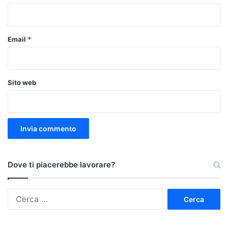
*
Email
*
Sito web
Dove ti piacerebbe lavorare?
Ricerca
per: