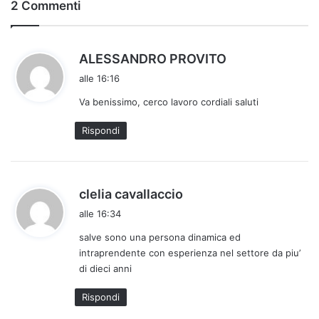
2 Commenti
h
ALESSANDRO PROVITO
a
alle 16:16
d
Va benissimo, cerco lavoro cordiali saluti
e
t
Rispondi
t
o
:
h
clelia cavallaccio
a
alle 16:34
d
salve sono una persona dinamica ed
e
intraprendente con esperienza nel settore da piu’
t
di dieci anni
t
o
Rispondi
: