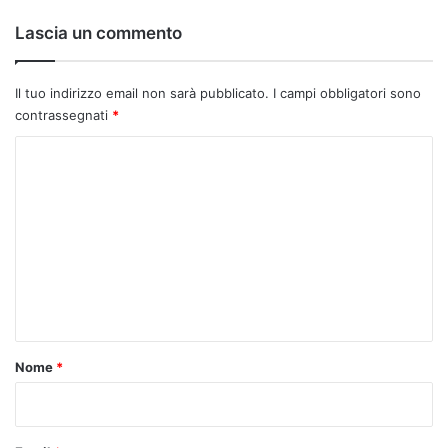
Lascia un commento
Il tuo indirizzo email non sarà pubblicato.
I campi obbligatori sono
contrassegnati
*
C
o
m
m
e
n
t
o
Nome
*
*