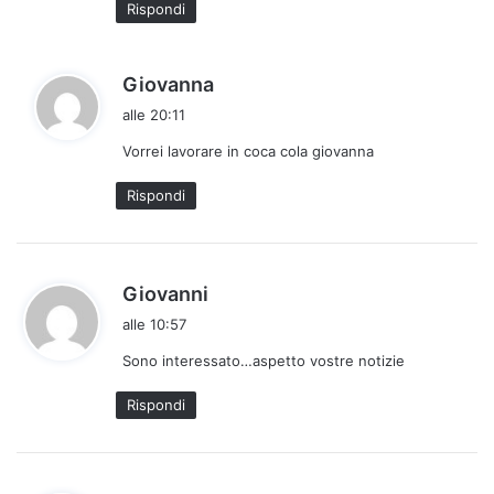
Rispondi
t
o
:
h
Giovanna
a
alle 20:11
d
Vorrei lavorare in coca cola giovanna
e
t
Rispondi
t
o
:
h
Giovanni
a
alle 10:57
d
Sono interessato…aspetto vostre notizie
e
t
Rispondi
t
o
: