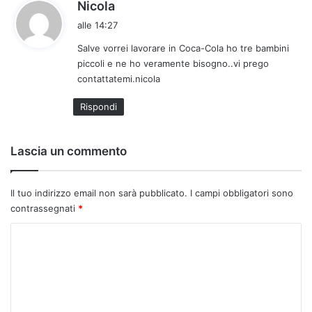
h
Nicola
a
alle 14:27
d
Salve vorrei lavorare in Coca-Cola ho tre bambini
e
piccoli e ne ho veramente bisogno..vi prego
t
contattatemi.nicola
t
o
Rispondi
:
Lascia un commento
Il tuo indirizzo email non sarà pubblicato.
I campi obbligatori sono
contrassegnati
*
C
o
m
m