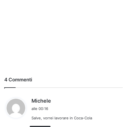
4 Commenti
h
Michele
a
alle 00:16
d
Salve, vorrei lavorare in Coca-Cola
e
t