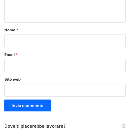
e
n
t
o
Nome
*
*
Email
*
Sito web
Dove ti piacerebbe lavorare?