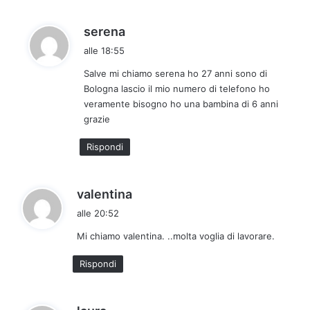
h
serena
a
alle 18:55
d
Salve mi chiamo serena ho 27 anni sono di
e
Bologna lascio il mio numero di telefono ho
t
veramente bisogno ho una bambina di 6 anni
t
grazie
o
:
Rispondi
h
valentina
a
alle 20:52
d
Mi chiamo valentina. ..molta voglia di lavorare.
e
t
Rispondi
t
o
:
h