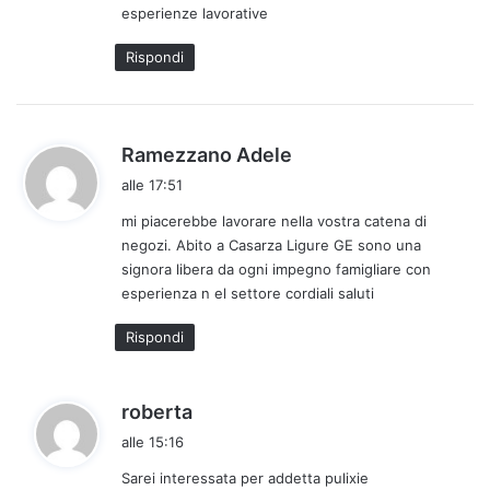
esperienze lavorative
Rispondi
h
Ramezzano Adele
a
alle 17:51
d
mi piacerebbe lavorare nella vostra catena di
e
negozi. Abito a Casarza Ligure GE sono una
t
signora libera da ogni impegno famigliare con
t
esperienza n el settore cordiali saluti
o
:
Rispondi
h
roberta
a
alle 15:16
d
Sarei interessata per addetta pulixie
e