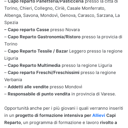
–
Capo reparto Panetteria/Pasticceria
presso la città di
Torino, Chieri, Collegno, Ciriè, Casale Monferrato,
Albenga, Savona, Mondovì, Genova, Carasco, Sarzana, La
Spezia
– Capo reparto Casse
presso Novara
–
Capo Reparto Gastronomia/Ristoro
presso la provicia di
Torino
–
Capo Reparto Tessile / Bazar
Leggero presso la regione
Liguria
–
Capo Reparto Multimedia
presso la regione Liguria
–
Capo reparto Freschi/Freschissimi
presso la regione
Verbania
–
Addetti alle vendite
presso Mondovì
–
Responsabile di punto vendita
in provincia di Varese.
Opportunità anche per i più giovani i quali verranno inseriti
in un
progetto di formazione intensiva per
Allievi
Capi
Reparto
, un programma di formazione e lavoro
rivolto a