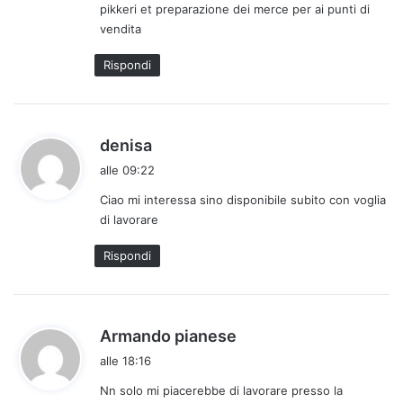
pikkeri et preparazione dei merce per ai punti di
t
vendita
t
o
Rispondi
:
h
denisa
a
alle 09:22
d
Ciao mi interessa sino disponibile subito con voglia
e
di lavorare
t
t
Rispondi
o
:
h
Armando pianese
a
alle 18:16
d
Nn solo mi piacerebbe di lavorare presso la
e