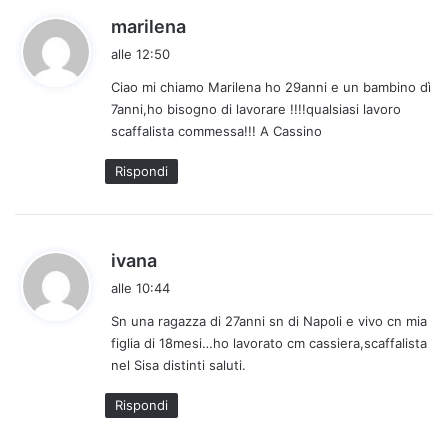
h
marilena
a
alle 12:50
d
Ciao mi chiamo Marilena ho 29anni e un bambino dì
e
7anni,ho bisogno di lavorare !!!!qualsiasi lavoro
t
scaffalista commessa!!! A Cassino
t
o
Rispondi
:
h
ivana
a
alle 10:44
d
Sn una ragazza di 27anni sn di Napoli e vivo cn mia
e
figlia di 18mesi…ho lavorato cm cassiera,scaffalista
t
nel Sisa distinti saluti.
t
o
Rispondi
: