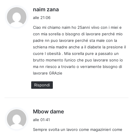
h
naim zana
a
alle 21:06
d
Ciao mi chiamo naim ho 25anni viivo con i miei e
e
con mia sorella o bisogno di lavorare perché mio
t
padre nn puo lavorare perché sta male con la
t
schiena mia madre anche a il diabete la presione il
o
cuore l obesità . Mia sorella pure a passato un
:
brutto momento l’unico che puo lavorare sono io
ma nn riesco a trovarlo o verramente bisogno di
lavorare GRAzie
Rispondi
h
Mbow dame
a
alle 01:41
d
Sempre svolta un lavoro come magazinieri come
e