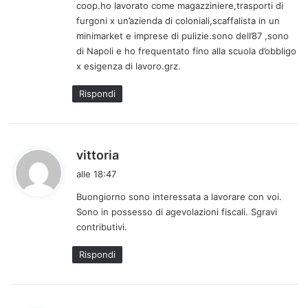
coop.ho lavorato come magazziniere,trasporti di
t
furgoni x un’azienda di coloniali,scaffalista in un
t
minimarket e imprese di pulizie.sono dell’87 ,sono
o
di Napoli e ho frequentato fino alla scuola d’obbligo
:
x esigenza di lavoro.grz.
Rispondi
h
vittoria
a
alle 18:47
d
Buongiorno sono interessata a lavorare con voi.
e
Sono in possesso di agevolazioni fiscali. Sgravi
t
contributivi.
t
o
Rispondi
: