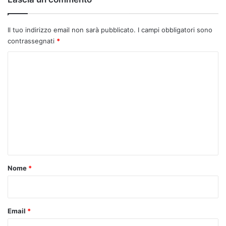
Il tuo indirizzo email non sarà pubblicato.
I campi obbligatori sono
contrassegnati
*
C
o
m
m
e
n
t
o
Nome
*
*
Email
*