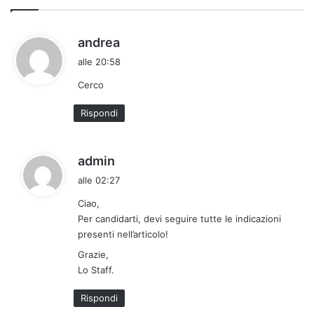
h
andrea
a
alle 20:58
d
Cerco
e
t
Rispondi
t
o
:
h
admin
a
alle 02:27
d
Ciao,
e
Per candidarti, devi seguire tutte le indicazioni
t
presenti nell’articolo!
t
Grazie,
o
Lo Staff.
:
Rispondi