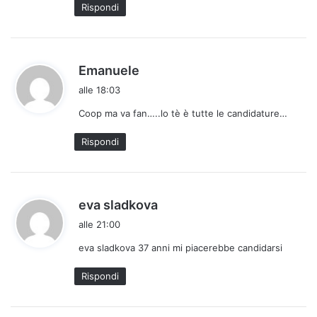
Rispondi
h
Emanuele
a
alle 18:03
d
Coop ma va fan…..lo tè è tutte le candidature…
e
t
Rispondi
t
o
:
h
eva sladkova
a
alle 21:00
d
eva sladkova 37 anni mi piacerebbe candidarsi
e
t
Rispondi
t
o
: