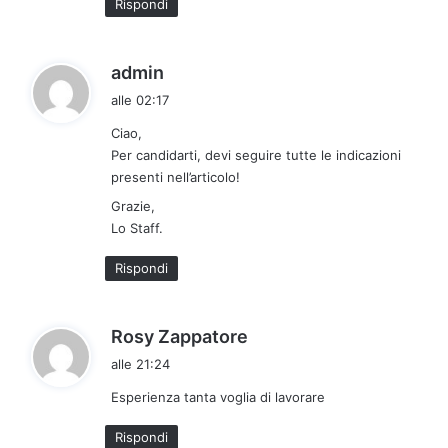
Rispondi
h
admin
a
alle 02:17
d
Ciao,
e
Per candidarti, devi seguire tutte le indicazioni
t
presenti nell’articolo!
t
Grazie,
o
Lo Staff.
:
Rispondi
h
Rosy Zappatore
a
alle 21:24
d
Esperienza tanta voglia di lavorare
e
t
Rispondi
t