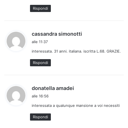
t
Rispondi
t
o
:
h
cassandra simonotti
a
alle 11:37
d
interessata. 31 anni. italiana. iscritta L.68. GRAZIE.
e
t
Rispondi
t
o
:
h
donatella amadei
a
alle 16:56
d
interessata a qualunque mansione a voi necessiti
e
t
Rispondi
t
o