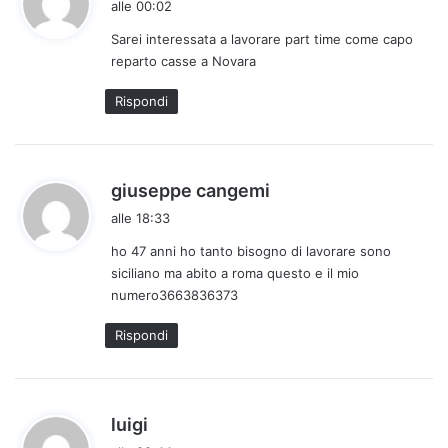
alle 00:02
d
Sarei interessata a lavorare part time come capo
e
reparto casse a Novara
t
t
Rispondi
o
:
h
giuseppe cangemi
a
alle 18:33
d
ho 47 anni ho tanto bisogno di lavorare sono
e
siciliano ma abito a roma questo e il mio
t
numero3663836373
t
o
Rispondi
:
h
luigi
a