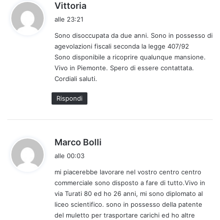
h
Vittoria
a
alle 23:21
d
Sono disoccupata da due anni. Sono in possesso di
e
agevolazioni fiscali seconda la legge 407/92
t
Sono disponibile a ricoprire qualunque mansione.
t
Vivo in Piemonte. Spero di essere contattata.
o
Cordiali saluti.
:
Rispondi
h
Marco Bolli
a
alle 00:03
d
mi piacerebbe lavorare nel vostro centro centro
e
commerciale sono disposto a fare di tutto.Vivo in
t
via Turati 80 ed ho 26 anni, mi sono diplomato al
t
liceo scientifico. sono in possesso della patente
o
del muletto per trasportare carichi ed ho altre
: