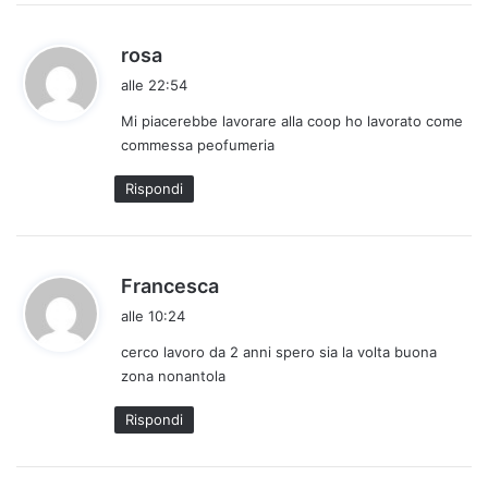
:
h
rosa
a
alle 22:54
d
Mi piacerebbe lavorare alla coop ho lavorato come
e
commessa peofumeria
t
t
Rispondi
o
:
h
Francesca
a
alle 10:24
d
cerco lavoro da 2 anni spero sia la volta buona
e
zona nonantola
t
t
Rispondi
o
: