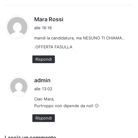
h
Mara Rossi
a
alle 16:16
d
mandi la candidatura, ma NESUNO TI CHIAMA..
e
t
.OFFERTA FASULLA
t
Rispondi
o
:
h
admin
a
alle 13:02
d
Ciao Mara,
e
Purtroppo non dipende da noi! 🙁
t
t
Rispondi
o
:
Lascia un commento