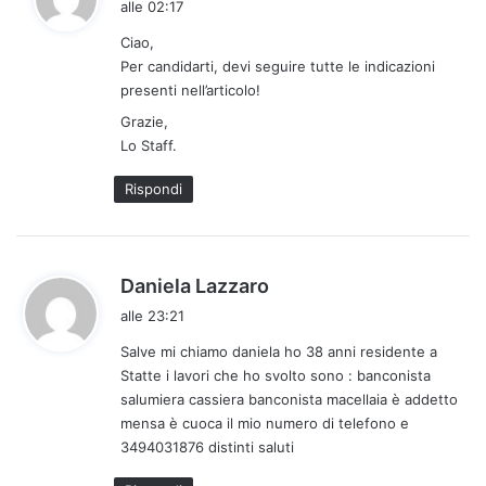
alle 02:17
d
Ciao,
e
Per candidarti, devi seguire tutte le indicazioni
t
presenti nell’articolo!
t
Grazie,
o
Lo Staff.
:
Rispondi
h
Daniela Lazzaro
a
alle 23:21
d
Salve mi chiamo daniela ho 38 anni residente a
e
Statte i lavori che ho svolto sono : banconista
t
salumiera cassiera banconista macellaia è addetto
t
mensa è cuoca il mio numero di telefono e
o
3494031876 distinti saluti
: