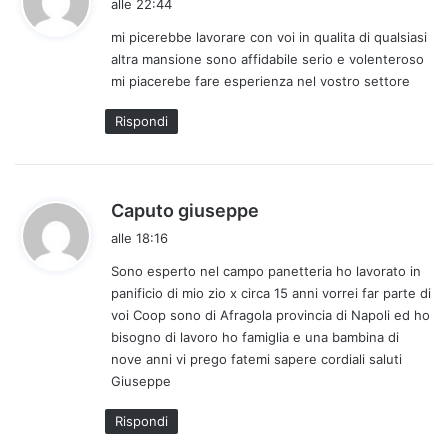
alle 22:44
d
mi picerebbe lavorare con voi in qualita di qualsiasi
e
altra mansione sono affidabile serio e volenteroso
t
mi piacerebe fare esperienza nel vostro settore
t
o
Rispondi
:
h
Caputo giuseppe
a
alle 18:16
d
Sono esperto nel campo panetteria ho lavorato in
e
panificio di mio zio x circa 15 anni vorrei far parte di
t
voi Coop sono di Afragola provincia di Napoli ed ho
t
bisogno di lavoro ho famiglia e una bambina di
o
nove anni vi prego fatemi sapere cordiali saluti
:
Giuseppe
Rispondi