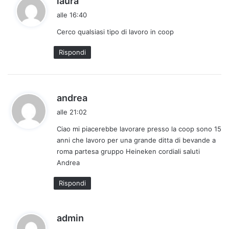
laura
a
alle 16:40
d
Cerco qualsiasi tipo di lavoro in coop
e
t
Rispondi
t
o
:
h
andrea
a
alle 21:02
d
Ciao mi piacerebbe lavorare presso la coop sono 15
e
anni che lavoro per una grande ditta di bevande a
t
roma partesa gruppo Heineken cordiali saluti
t
Andrea
o
:
Rispondi
h
admin
a