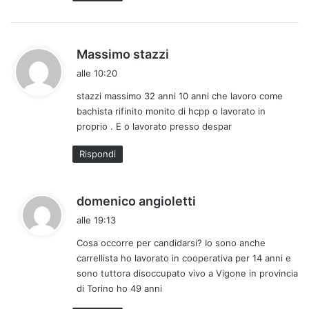
o
:
h
Massimo stazzi
a
alle 10:20
d
stazzi massimo 32 anni 10 anni che lavoro come
e
bachista rifinito monito di hcpp o lavorato in
t
proprio . E o lavorato presso despar
t
o
Rispondi
:
h
domenico angioletti
a
alle 19:13
d
Cosa occorre per candidarsi? Io sono anche
e
carrellista ho lavorato in cooperativa per 14 anni e
t
sono tuttora disoccupato vivo a Vigone in provincia
t
di Torino ho 49 anni
o
: