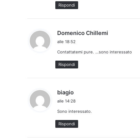
t
Rispondi
t
o
:
h
Domenico Chillemi
a
alle 18:52
d
Contattatemi pure. …sono interessato
e
t
Rispondi
t
o
:
h
biagio
a
alle 14:28
d
Sono interessato.
e
t
Rispondi
t
o