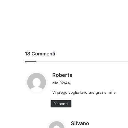
18 Commenti
h
Roberta
a
alle 02:44
d
Vi prego voglio lavorare grazie mille
e
t
Rispondi
t
o
:
h
Silvano