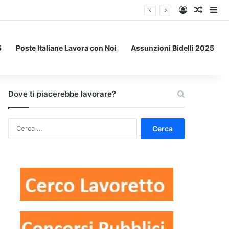
Accedi
Un art
Bar
5
Poste Italiane Lavora con Noi
Assunzioni Bidelli 2025
Dove ti piacerebbe lavorare?
Ricerca
per: