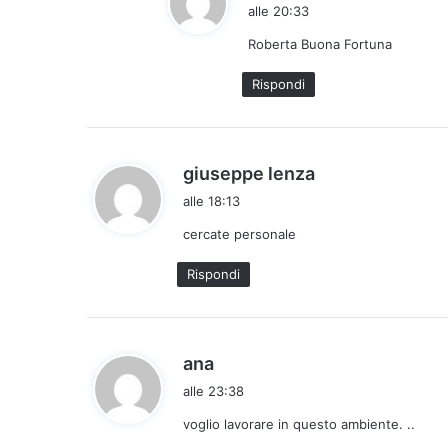
a
alle 20:33
d
Roberta Buona Fortuna
e
t
Rispondi
t
o
:
h
giuseppe lenza
a
alle 18:13
d
cercate personale
e
t
Rispondi
t
o
:
h
ana
a
alle 23:38
d
voglio lavorare in questo ambiente. ..
e