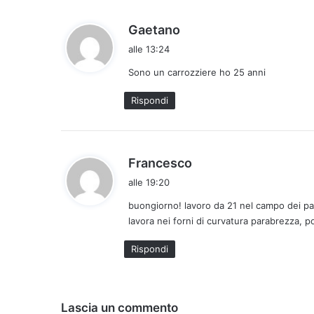
h
Gaetano
a
alle 13:24
d
Sono un carrozziere ho 25 anni
e
t
Rispondi
t
o
:
h
Francesco
a
alle 19:20
d
buongiorno! lavoro da 21 nel campo dei p
e
lavora nei forni di curvatura parabrezza, p
t
t
Rispondi
o
:
Lascia un commento