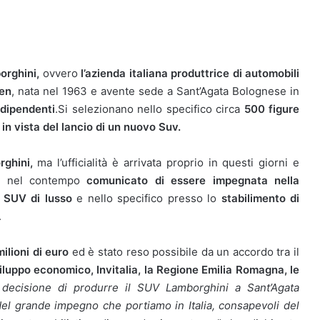
orghini,
ovvero
l’azienda italiana produttrice di automobili
en
, nata nel 1963 e avente sede a Sant’Agata Bolognese in
 dipendenti
.Si selezionano nello specifico circa
500 figure
,
in vista del lancio di un nuovo Suv.
ghini,
ma l’ufficialità è arrivata proprio in questi giorni e
 nel contempo
comunicato di essere impegnata nella
o
SUV di lusso
e nello specifico presso lo
stabilimento di
.
lioni di euro
ed è stato reso possibile da un accordo tra il
luppo economico, Invitalia, la Regione Emilia Romagna, le
 decisione di produrre il SUV Lamborghini a Sant’Agata
l grande impegno che portiamo in Italia, consapevoli del