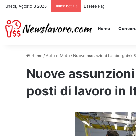
lunedì, Agosto 3 2026
Ultime notizie
Essere Pagati per Stare a L
Home
Concors
Home
/
Auto e Moto
/
Nuove assunzioni Lamborghini: 500
Nuove assunzioni
posti di lavoro in I