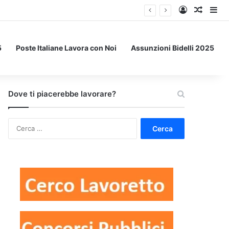
Accedi
Un art
Bar
5
Poste Italiane Lavora con Noi
Assunzioni Bidelli 2025
Dove ti piacerebbe lavorare?
Ricerca
per: