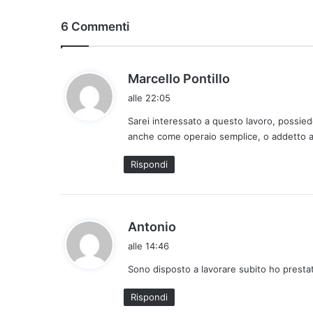
6 Commenti
h
Marcello Pontillo
a
alle 22:05
d
Sarei interessato a questo lavoro, possie
e
anche come operaio semplice, o addetto al
t
t
Rispondi
o
:
h
Antonio
a
alle 14:46
d
Sono disposto a lavorare subito ho presta
e
t
Rispondi
t