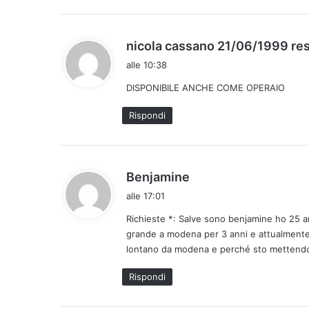
o
:
nicola cassano 21/06/1999 re
alle 10:38
DISPONIBILE ANCHE COME OPERAIO
Rispondi
h
Benjamine
a
alle 17:01
d
Richieste *: Salve sono benjamine ho 25 a
e
grande a modena per 3 anni e attualmente 
t
lontano da modena e perché sto mettendo
t
o
Rispondi
: