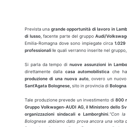
Prevista una
grande opportunità di lavoro in Lamb
di lusso,
facente parte del gruppo
Audi/Volkswag
Emilia-Romagna dove sono impiegate circa
1.029
professionali l
e quali verranno inserite nel gruppo
Si parla da tempo di
nuove assunzioni in Lambor
direttamente dalla
casa automobilistica
che ha
produzione di una nuova auto
, ovvero un nuov
Sant’Agata Bolognese,
sito in provincia di
Bologna
Tale produzione prevede un investimento di
800 mi
Gruppo Volkwagen-AUDI AG, il Ministero dello Svi
organizzazioni sindacali e Lamborghini
.
“Con la
Bolognese abbiamo dato prova ancora una volta de