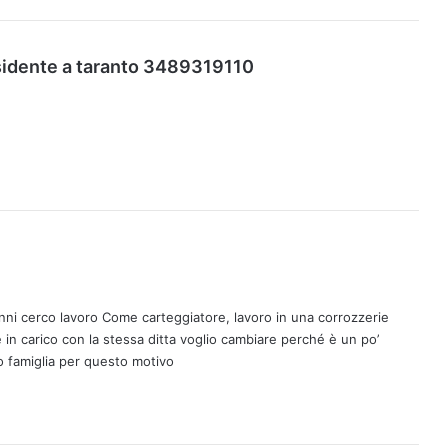
h
sidente a taranto 3489319110
a
d
e
t
t
o
:
nni cerco lavoro Come carteggiatore, lavoro in una corrozzerie
in carico con la stessa ditta voglio cambiare perché è un po’
 famiglia per questo motivo